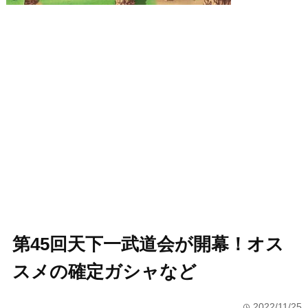
第45回天下一武道会が開幕！オス
スメの確定ガシャなど
2022/11/25
time