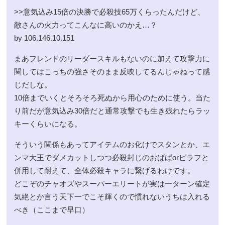
>>意気込み15倍の決勝で必殺技65万くらったんだけど、
敵さんの火力ってこんなに高いのかえ…？
by 106.146.10.151
まあフレンドのリーダースキルもないのに加えて攻撃力に
関してはこっちの強さそのまま反映してるんじゃねって感
じだしな。
10倍までいくとそろそろ死ぬから用心のために使う。当た
り前だが意気込み30倍だと通常攻撃でも生き残れたらラッ
キーくらいになる。
そういう関係もあってアイテムのお化けでスタンとか、エ
ンマ大王でダメカットしつつ必殺封じのおばばorピラフと
併用して耐えて、全体必殺キャラに繋げるわけです。
どこぞのチャオズやスーパーエリートが実は一ターン確定
気絶とか言う天下一でこそ輝くので慣れないうちは入れる
べき（ここまで早口）