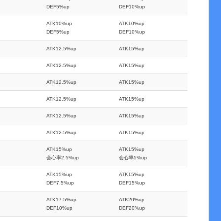
DEF5%up
DEF10%up
ATK10%up
ATK10%up
DEF5%up
DEF10%up
ATK12.5%up
ATK15%up
ATK12.5%up
ATK15%up
ATK12.5%up
ATK15%up
ATK12.5%up
ATK15%up
ATK12.5%up
ATK15%up
ATK12.5%up
ATK15%up
ATK15%up
ATK15%up
会心率2.5%up
会心率5%up
ATK15%up
ATK15%up
DEF7.5%up
DEF15%up
ATK17.5%up
ATK20%up
DEF10%up
DEF20%up