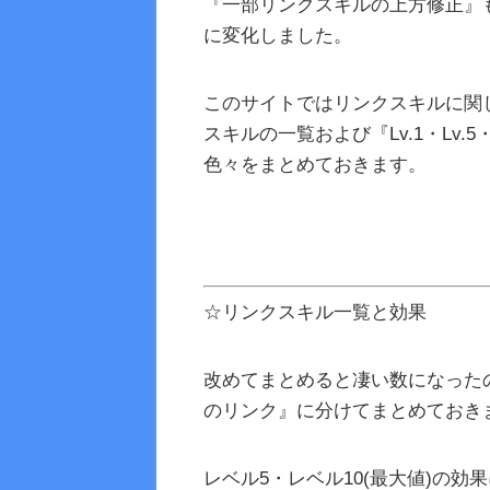
『一部リンクスキルの上方修正』
に変化しました。
このサイトではリンクスキルに関
スキルの一覧および『Lv.1・Lv.
色々をまとめておきます。
☆リンクスキル一覧と効果
改めてまとめると凄い数になった
のリンク』に分けてまとめておき
レベル5・レベル10(最大値)の