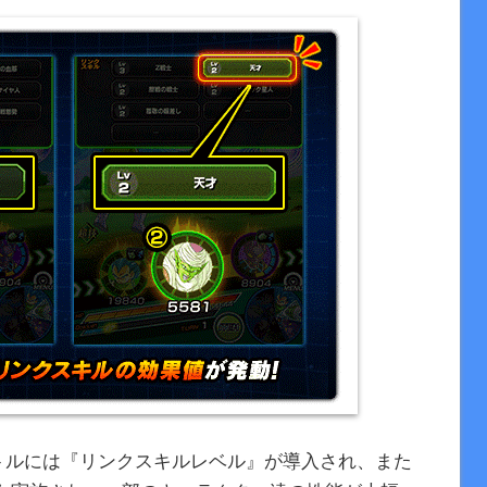
ンバトルには『リンクスキルレベル』が導入され、また