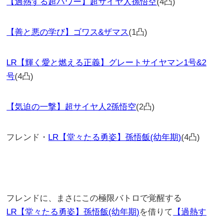
【過熱する超パワー】超サイヤ人孫悟空
(4凸)
【善と悪の学び】ゴワス&ザマス
(1凸)
LR【輝く愛と燃える正義】グレートサイヤマン1号&2
号
(4凸)
【気迫の一撃】超サイヤ人2孫悟空
(2凸)
フレンド・
LR【堂々たる勇姿】孫悟飯(幼年期)
(4凸)
フレンドに、まさにこの極限バトロで覚醒する
LR【堂々たる勇姿】孫悟飯(幼年期)
を借りて
【過熱す