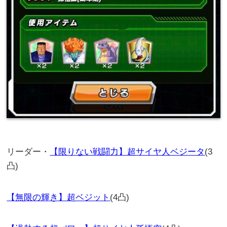
リーダー・
【限りない戦闘力】超サイヤ人ベジータ
(3
凸)
【無限の輝き】超ベジット
(4凸)