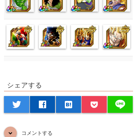
シェアする
line
twitter
facebook
hatenabookmark
コメントする
down