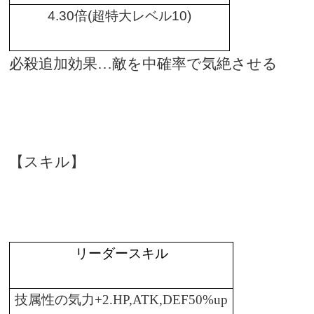
4.30
倍
(
超特大レベル
10)
必殺追加効果…敵を中確率で気絶させる
【スキル】
リーダースキル
技属性の気力
+2.HP,ATK,DEF50%up