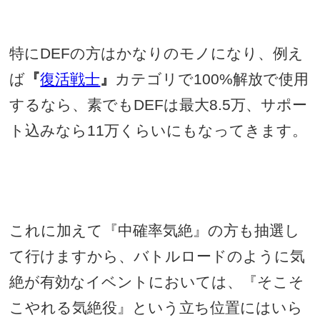
特に
DEF
の方はかなりのモノになり、例え
ば
『
復活戦士
』
カテゴリで
100%
解放で使用
するなら、素でも
DEF
は最大
8.5
万、サポー
ト込みなら
11
万くらいにもなってきます。
これに加えて『中確率気絶』の方も抽選し
て行けますから、バトルロードのように気
絶が有効なイベントにおいては、『そこそ
こやれる気絶役』という立ち位置にはいら