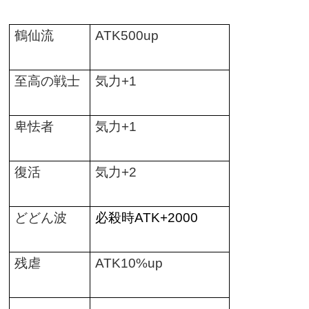
鶴仙流
ATK500up
至高の戦士
気力
+1
卑怯者
気力
+1
復活
気力
+2
どどん波
必殺時
ATK+2000
残虐
ATK10%up