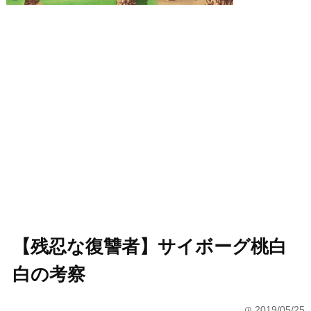
【残忍な復讐者】サイボーグ桃白
白の考察
2019/05/25
time