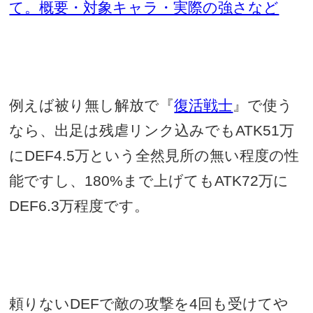
て。概要・対象キャラ・実際の強さなど
例えば被り無し解放で『
復活戦士
』で使う
なら、出足は残虐リンク込みでも
ATK51
万
に
DEF4.5
万という全然見所の無い程度の性
能ですし、
180%
まで上げても
ATK72
万に
DEF6.3
万程度です。
頼りない
DEF
で敵の攻撃を
4
回も受けてや