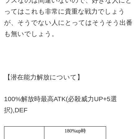
ラスなのは間違いないので、好きな人にと
ってはこれも非常に貴重な戦力でしょう
が、そうでない人にとってはそうそう出番
も無いでしょう。
【潜在能力解放について】
100%
解放時最高
ATK(
必殺威力
UP+5
選
択
),DEF
180%up
時