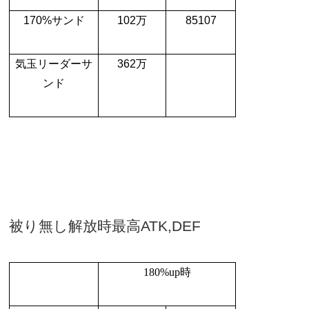
170%
サンド
102
万
85107
気玉リーダーサ
362
万
ンド
被り無し解放時最高
ATK,DEF
180%up
時