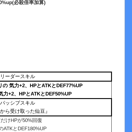
0%up(必殺倍率加算)
リーダースキル
 気力+2、HPとATKとDEF77%UP
+2、HPとATKとDEF50%UP
パッシブスキル
から受け取った仙豆』
度だけHPが50%回復
ATKとDEF180%UP