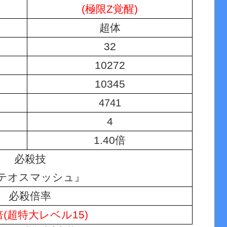
(極限Z覚醒)
超体
32
10272
10345
4741
4
1.40倍
必殺技
テオスマッシュ』
必殺倍率
0倍(超特大レベル15)