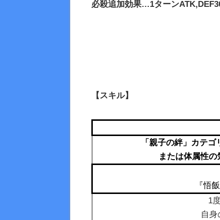
必殺追加効果…1ターンATK,DEF3
【スキル】
「親子の絆」カテゴリの
または体属性の気力
『悟飯
1
自身の