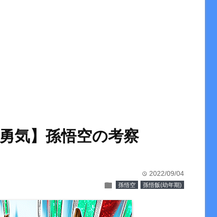
勇気】孫悟空の考察
2022/09/04
time
folder
孫悟空
孫悟飯(幼年期)