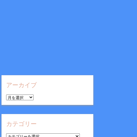
アーカイブ
ア
ー
カ
イ
カテゴリー
ブ
カ