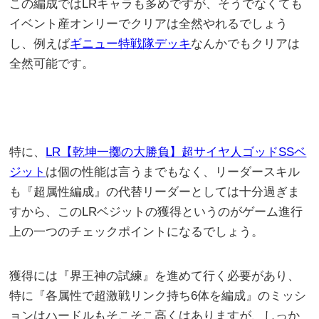
この編成ではLRキャラも多めですが、そうでなくても
イベント産オンリーでクリアは全然やれるでしょう
し、例えば
ギニュー特戦隊デッキ
なんかでもクリアは
全然可能です。
特に、
LR【乾坤一擲の大勝負】超サイヤ人ゴッドSSベ
ジット
は個の性能は言うまでもなく、リーダースキル
も『超属性編成』の代替リーダーとしては十分過ぎま
すから、このLRベジットの獲得というのがゲーム進行
上の一つのチェックポイントになるでしょう。
獲得には『界王神の試練』を進めて行く必要があり、
特に『各属性で超激戦リンク持ち6体を編成』のミッシ
ョンはハードルもそこそこ高くはありますが、しっか