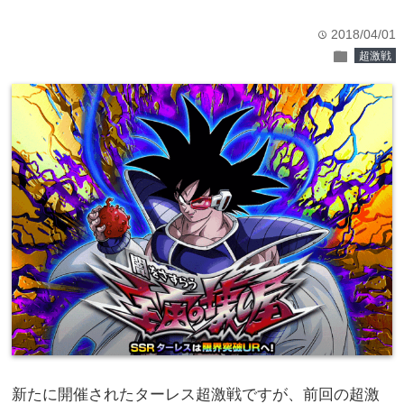
2018/04/01
time
folder
超激戦
新たに開催されたターレス超激戦ですが、前回の超激