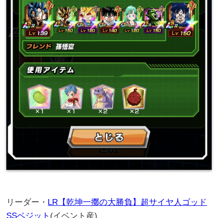
リーダー・
LR【乾坤一擲の大勝負】超サイヤ人ゴッド
SSベジット
(イベント産)