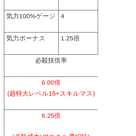
気力
100%
ゲージ
4
気力ボーナス
1.25
倍
必殺技倍率
6.00
倍
(
超特大レベル
15+スキルマス)
6.25
倍