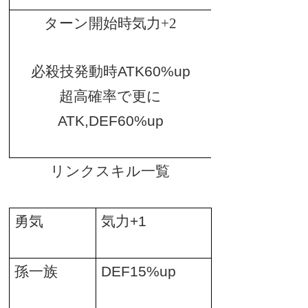
ターン開始時気力+2
必殺技発動時
ATK60%up
超高確率で更に
ATK,DEF60%up
リンクスキル一覧
勇気
気力
+1
孫一族
DEF15%up