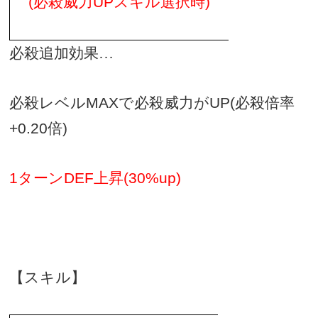
(
必殺威力
UP
スキル選択時
)
必殺追加効果…
必殺レベル
MAX
で必殺威力が
UP(
必殺倍率
+0.20
倍
)
1ターンDEF上昇(30%up)
【スキル】