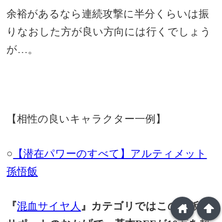
余裕があるなら連続攻撃に半分くらいは振
りなおした方が良い方向には行くでしょう
が…。
【相性の良いキャラクター一例】
○
【潜在パワーのすべて】アルティメット
孫悟飯
『
混血サイヤ人
』カテゴリではこの悟飯の
home
arrowup