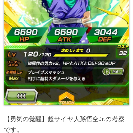
【勇気の覚醒】超サイヤ人孫悟空
Jr.
の考察
です。