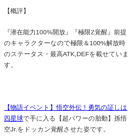
【概評】
『潜在能力
100%
開放』『極限Z覚醒』前提
のキャラクターなので極限＆
100%
解放時
のステータス・最高
ATK,DEF
を載せていま
す。
【物語イベント】悟空外伝！勇気の証しは
四星球
で手に入る【超パワーの胎動】孫悟
空
Jr.
をドッカン覚醒させた姿です。