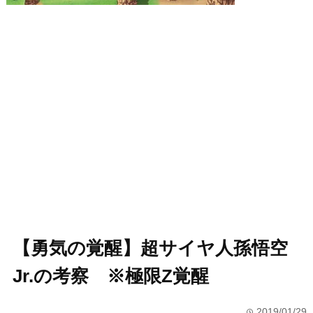
【勇気の覚醒】超サイヤ人孫悟空
Jr.の考察 ※極限Z覚醒
2019/01/29
time