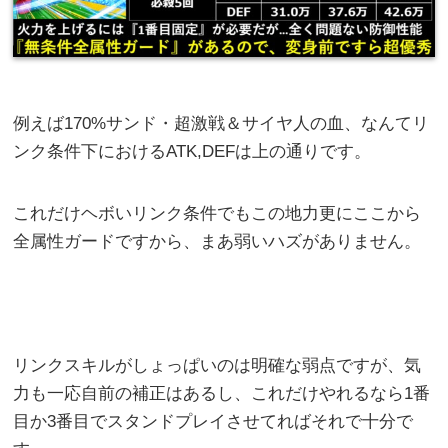
例えば170%サンド・超激戦＆サイヤ人の血、なんてリ
ンク条件下におけるATK,DEFは上の通りです。
これだけヘボいリンク条件でもこの地力更にここから
全属性ガードですから、まあ弱いハズがありません。
リンクスキルがしょっぱいのは明確な弱点ですが、気
力も一応自前の補正はあるし、これだけやれるなら1番
目か3番目でスタンドプレイさせてればそれで十分で