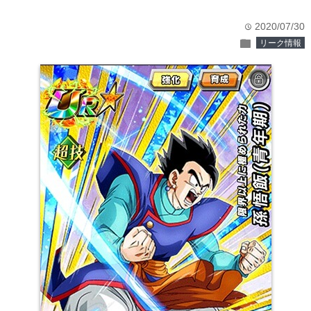
2020/07/30
time
folder
リーク情報