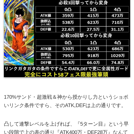
170%サンド・超激戦＆神から授かりし力というショボ
いリンク条件ですら、そのATK,DEFは上の通りです。
凸して連撃レベルを上げれば、『5ターン目』という早
い段階で上の表の通り『ATK400万・DEF28万』なんて