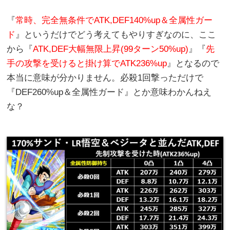
『
常時、完全無条件でATK,DEF140%up＆全属性ガー
ド
』というだけでどう考えてもやりすぎなのに、ここ
から『
ATK,DEF大幅無限上昇(99ターン50%up)
』『
先
手の攻撃を受けると掛け算でATK236%up
』となるので
本当に意味が分かりません。必殺1回撃っただけで
『DEF260%up＆全属性ガード』とか意味わかんねえ
な？