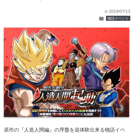
2019/07/13
time
folder
物語イベント
原作の『人造人間編』の序盤を追体験出来る物語イベ