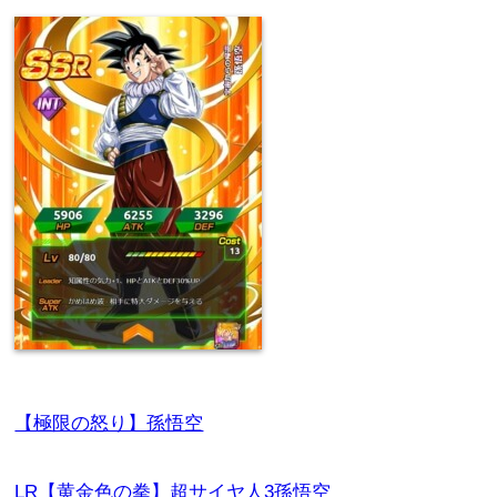
【極限の怒り】孫悟空
LR【黄金色の拳】超サイヤ人3孫悟空