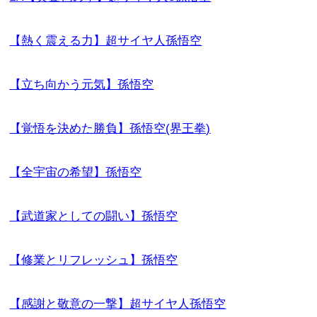
【熱く震える力】超サイヤ人孫悟空
【立ち向かう元気】孫悟空
【覚悟を決めた勝負】孫悟空(界王拳)
【全宇宙の希望】孫悟空
【武道家としての闘い】孫悟空
【修業とリフレッシュ】孫悟空
【感謝と敬意の一撃】超サイヤ人孫悟空