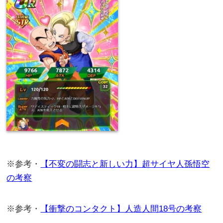
※参考・
【不変の闘志と新しい力】超サイヤ人孫悟空
の考察
※参考・
【衝撃のコンタクト】人造人間18号の考察