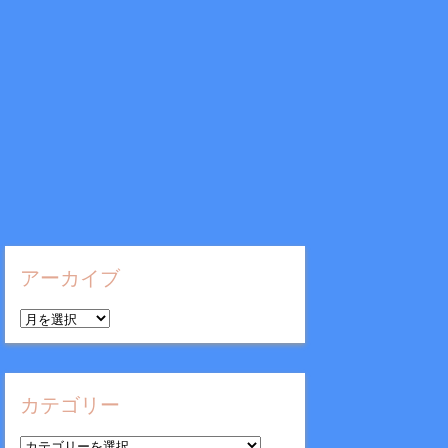
アーカイブ
ア
ー
カ
イ
カテゴリー
ブ
カ