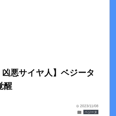
う凶悪サイヤ人】ベジータ
覚醒
2023/11/08
time
folder
ベジータ