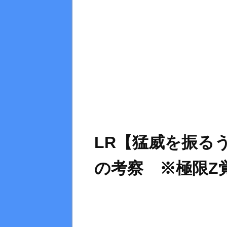
LR【猛威を振る
の考察 ※極限Z