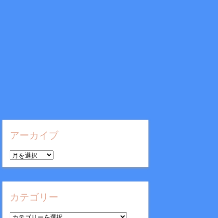
アーカイブ
ア
ー
カ
イ
カテゴリー
ブ
カ