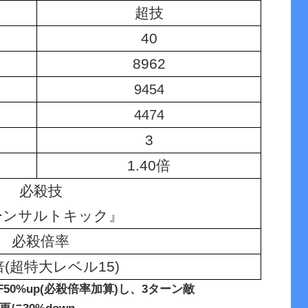
超技
40
8962
9454
4474
3
1.40倍
必殺技
ーンサルトキック』
必殺倍率
0倍(超特大レベル15)
F50%up(必殺倍率加算)し、3ターン敵