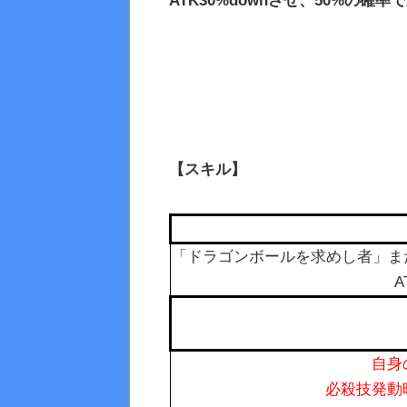
ATK30%downさせ、50%の確率で
【スキル】
「ドラゴンボールを求めし者」ま
A
自身の
必殺技発動時