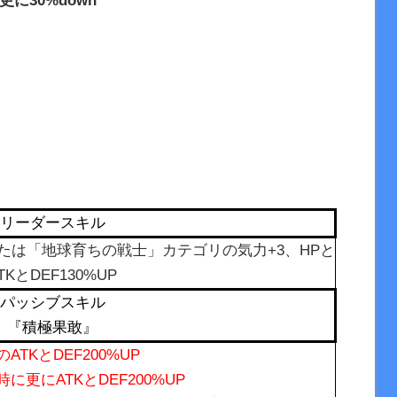
更に30%down
リーダースキル
たは「地球育ちの戦士」カテゴリの気力+3、HPと
TKとDEF130%UP
パッシブスキル
『積極果敢』
ATKとDEF200%UP
に更にATKとDEF200%UP