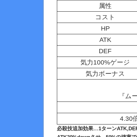
属性
コ
スト
HP
ATK
DEF
気力100%ゲージ
気力ボーナス
『ム
4.3
必殺技追加効果…1ターンATK,DE