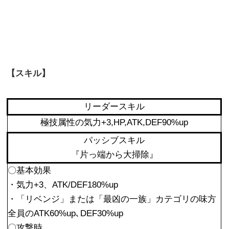
【スキル】
リーダースキル
極技属性の気力+3,HP,ATK,DEF90%up
パッシブスキル
『片っ端から大掃除』
〇基本効果
・気力+3、ATK/DEF180%up
・「リベンジ」または「最凶の一族」カテゴリの味方
全員のATK60%up､DEF30%up
〇攻撃時