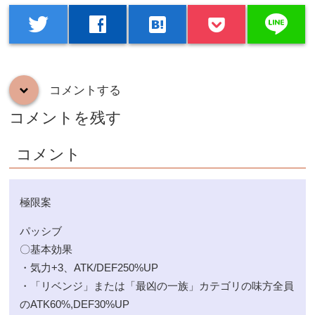
line
twitter
facebook
hatenabookmark
コメントする
down
コメントを残す
コメント
極限案
パッシブ
〇基本効果
・気力+3、ATK/DEF250%UP
・「リベンジ」または「最凶の一族」カテゴリの味方全員
のATK60%,DEF30%UP