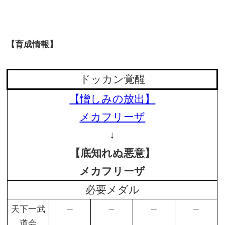
【育成情報】
ドッカン覚醒
【憎しみの放出】
メカフリーザ
↓
【底知れぬ悪意】
メカフリーザ
必要メダル
–
–
–
–
天下一武
道会