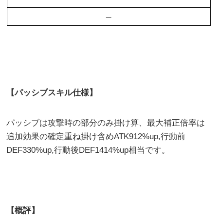
–
【パッシブスキル仕様】
パッシブは攻撃時の部分のみ掛け算、最大補正倍率は
追加効果の確定重ね掛け含めATK912%up,行動前
DEF330%up,行動後DEF1414%up相当です。
【概評】