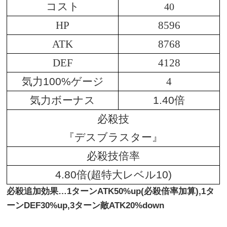
コスト
40
HP
8596
ATK
8768
DEF
4128
気力100%ゲージ
4
気力ボーナス
1.40倍
必殺技
『デスブラスター』
必殺技倍率
4.80倍(超特大レベル10)
必殺追加効果…1ターンATK50%up(必殺倍率加算
),1タ
ーンDEF30%up,3ターン敵ATK20%down