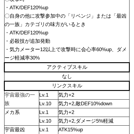
・ATK/DEF120%up
〇自身の他に攻撃参加中の「リベンジ」または「最凶
の一族」カテゴリの味方がいるとき
・ATK/DEF120%up
・必殺技が追加発動
・気力メーター12以上で攻撃時に会心率60%up、ダメ
ージ軽減率30%
アクティブスキル
なし
リンクスキル
宇宙最強の一
Lv.1
気力+2
族
Lv.10
気力+2,敵DEF10%down
メカ系
Lv.1
気力+2
Lv.10
気力+2,ダメージ5%軽減
宇宙最凶
Lv.1
ATK15%up