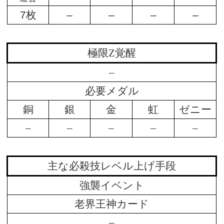
7枚
–
–
–
–
極限Z覚醒
–
必要メダル
銅
銀
金
虹
ゼニー
–
–
–
–
–
主な必殺技レベル上げ手段
強襲イベント
老界王神カード
–