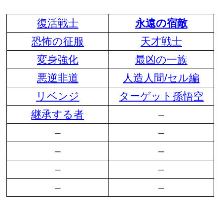
復活戦士
永遠の宿敵
恐怖の征服
天才戦士
変身強化
最凶の一族
悪逆非道
人造人間/セル編
リベンジ
ターゲット孫悟空
継承する者
–
–
–
–
–
–
–
–
–