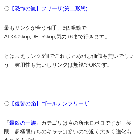
〇
【恐怖の嵐】フリーザ(第二形態)
最もリンクが合う相手、5個発動で
ATK40%up,DEF5%up,気力+6まで行きます。
とは言えリンク5個でこれじゃあ組む価値も無いでしょ
う。実用性も無いしリンクは無視でOKです。
〇
【復讐の焔】ゴールデンフリーザ
『
最凶の一族
』カテゴリは今の所ボロボロですが、極
限・超極限待ちのキャラは多いので近く大きく強化も