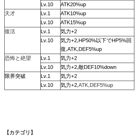
Lv.10
ATK20%up
天才
Lv.1
ATK10%up
Lv.10
ATK15%up
復活
Lv.1
気力+2
Lv.10
気力+2,HP50%以下でHP5%回
復,ATK,DEF5%up
恐怖と絶望
Lv.1
気力+2
Lv.10
気力+2,敵DEF10%down
限界突破
Lv.1
気力+2
Lv.10
気力+2,
ATK,DEF5%up
【カテゴリ】