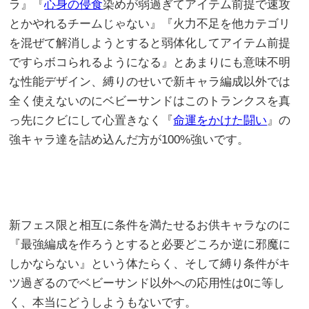
ラ』『
心身の侵食
染めが弱過ぎてアイテム前提で速攻
とかやれるチームじゃない』『火力不足を他カテゴリ
を混ぜて解消しようとすると弱体化してアイテム前提
ですらボコられるようになる』とあまりにも意味不明
な性能デザイン、縛りのせいで新キャラ編成以外では
全く使えないのにベビーサンドはこのトランクスを真
っ先にクビにして心置きなく『
命運をかけた闘い
』の
強キャラ達を詰め込んだ方が100%強いです。
新フェス限と相互に条件を満たせるお供キャラなのに
『最強編成を作ろうとすると必要どころか逆に邪魔に
しかならない』という体たらく、そして縛り条件がキ
ツ過ぎるのでベビーサンド以外への応用性は0に等し
く、本当にどうしようもないです。