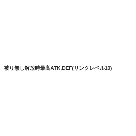
被り無し解放時最高
ATK,DEF(リンクレベル10)