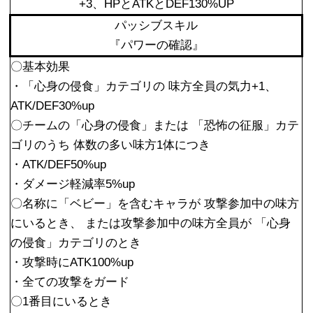
+3、HPとATKとDEF130%UP
パッシブスキル
『パワーの確認』
〇基本効果
・「心身の侵食」カテゴリの 味方全員の気力+1、
ATK/DEF30%up
〇チームの「心身の侵食」または 「恐怖の征服」カテ
ゴリのうち 体数の多い味方1体につき
・ATK/DEF50%up
・ダメージ軽減率5%up
〇名称に「ベビー」を含むキャラが 攻撃参加中の味方
にいるとき、 または攻撃参加中の味方全員が 「心身
の侵食」カテゴリのとき
・攻撃時にATK100%up
・全ての攻撃をガード
〇1番目にいるとき