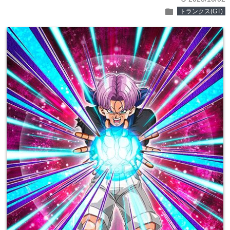
folder
トランクス(GT)