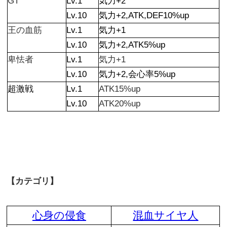
GT
Lv.1
気力+2
Lv.10
気力+2,ATK,DEF10%up
王の血筋
Lv.1
気力+1
Lv.10
気力+2,ATK5%up
卑怯者
Lv.1
気力+1
Lv.10
気力+2,会心率5%up
超激戦
Lv.1
ATK15%up
Lv.10
ATK20%up
【カテゴリ】
心身の侵食
混血サイヤ人