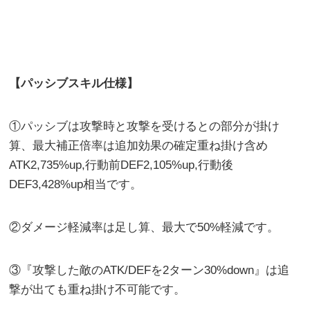
【パッシブスキル仕様】
①パッシブは攻撃時と攻撃を受けるとの部分が掛け
算、最大補正倍率は追加効果の確定重ね掛け含め
ATK2,735%up,行動前DEF2,105%up,行動後
DEF3,428%up相当です。
②ダメージ軽減率は足し算、最大で50%軽減です。
③『攻撃した敵のATK/DEFを2ターン30%down』は追
撃が出ても重ね掛け不可能です。