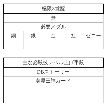
極限Z覚醒
無
必要メダル
銅
銀
金
虹
ゼニー
–
–
–
–
–
主な必殺技レベル上げ手段
DBストーリー
老界王神カード
–
–