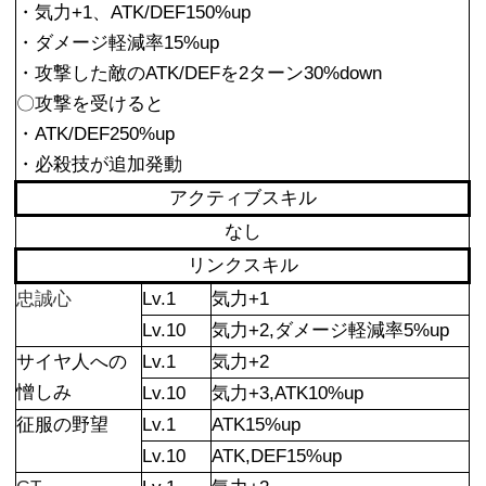
・気力+1、ATK/DEF150%up
・ダメージ軽減率15%up
・攻撃した敵のATK/DEFを2ターン30%down
〇攻撃を受けると
・ATK/DEF250%up
・必殺技が追加発動
アクティブスキル
なし
リンクスキル
忠誠心
Lv.1
気力+1
Lv.10
気力+2,ダメージ軽減率5%up
サイヤ人への
Lv.1
気力+2
憎しみ
Lv.10
気力+3,ATK10%up
征服の野望
Lv.1
ATK15%up
Lv.10
ATK,DEF15%up