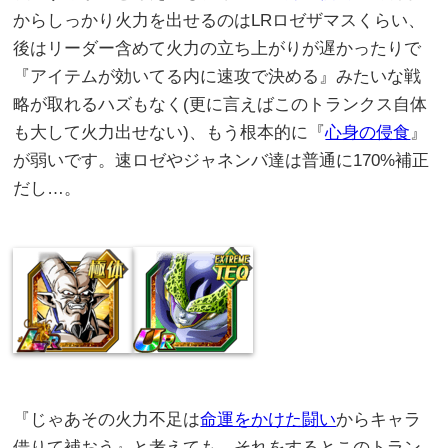
からしっかり火力を出せるのはLRロゼザマスくらい、
後はリーダー含めて火力の立ち上がりが遅かったりで
『アイテムが効いてる内に速攻で決める』みたいな戦
略が取れるハズもなく(更に言えばこのトランクス自体
も大して火力出せない)、もう根本的に『
心身の侵食
』
が弱いです。速ロゼやジャネンバ達は普通に170%補正
だし…。
『じゃあその火力不足は
命運をかけた闘い
からキャラ
借りて補おう』と考えても、それをするとこのトラン