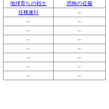
地球育ちの戦士
恐怖の征服
任務遂行
–
–
–
–
–
–
–
–
–
–
–
–
–
–
–