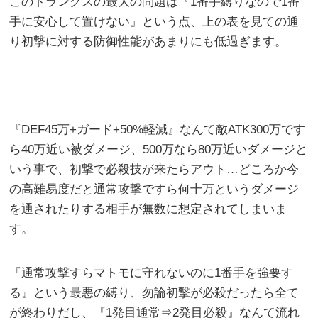
このトランクスの最大の問題は『1番手縛りなので1番
手に安心して置けない』という点、上の表を見ての通
り初撃に対する防御性能があまりにも低過ぎます。
『DEF45万+ガード+50%軽減』なんて敵ATK300万です
ら40万近い被ダメージ、500万なら80万近いダメージと
いう事で、初撃で必殺技が来たらアウト…どころか今
の高難易度だと通常攻撃ですら何十万というダメージ
を通されたりする相手が無数に想定されてしまいま
す。
『通常攻撃すらマトモに守れないのに1番手を強要す
る』という最悪の縛り、勿論初撃が必殺だったら全て
が終わりだし、『1発目通常⇒2発目必殺』なんて流れ