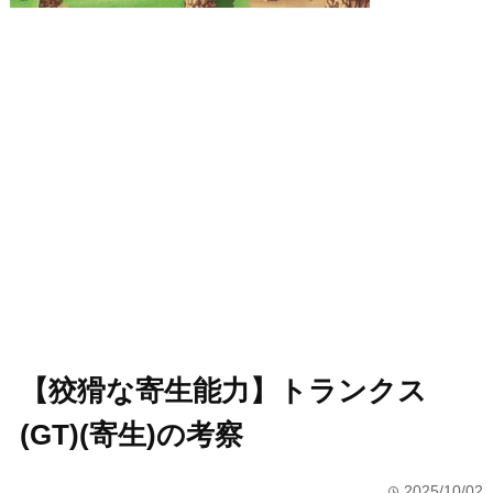
【狡猾な寄生能力】トランクス
(GT)(寄生)の考察
2025/10/02
time