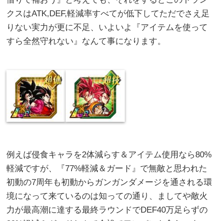
クスはATK,DEF,軽減率すべてが低下してただでさえ足
りない実力が更に不足、いよいよ『アイテムを使って
すら全然守れない』なんて事になります。
例えば侵食キャラを2体減らす＆アイテム使用なら80%
軽減ですが、『77%軽減＆ガード』で無敵と思われた
初動の7周年も初動からガンガンダメージを通される環
境になって来ているのは知っての通り、ましてや敵火
力が最高潮に達する最終ラウンドでDEF40万足らずの