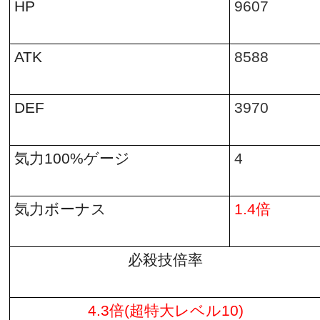
HP
9607
ATK
8588
DEF
3970
気力
100%
ゲージ
4
気力ボーナス
1.4
倍
必殺技倍率
4.3
倍
(
超特大レベル
10)