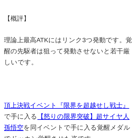
【概評】
理論上最高
ATK
にはリンク
3
つ発動です。覚
醒の先駆者は狙って発動させないと若干厳
しいです。
頂上決戦イベント『
限界を超越せし戦士
』
で手に入る
【怒りの限界突破】超サイヤ人
孫悟空
を同イベントで手に入る覚醒メダル