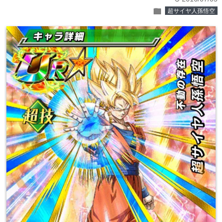
folder
超サイヤ人孫悟空