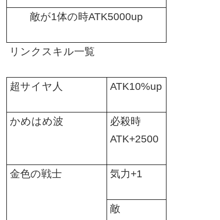
敵が
1
体の時
ATK5000up
リンクスキル一覧
超サイヤ人
ATK10%up
かめはめ波
必殺時
ATK+2500
金色の戦士
気力
+1
敵