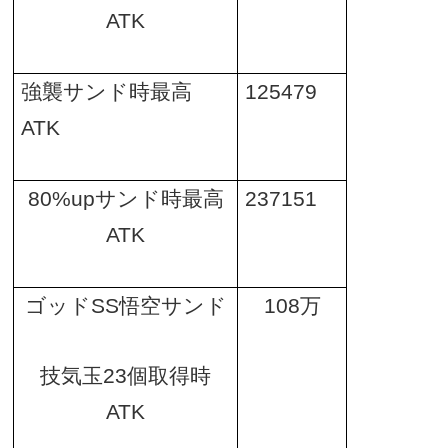
ATK
強襲サンド時最高
125479
ATK
80%up
サンド時最高
237151
ATK
ゴッド
SS
悟空サンド
108
万
技気玉
23
個取得時
ATK