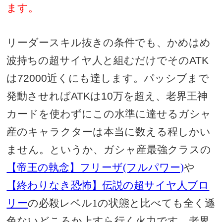
ます。
リーダースキル抜きの条件でも、かめはめ
波持ちの超サイヤ人と組むだけでその
ATK
は
72000近く
にも達します。パッシブまで
発動させれば
ATK
は
10万
を超え、老界王神
カードを使わずにこの水準に達せるガシャ
産のキャラクターは本当に数える程しかい
ません。というか、ガシャ産最強クラスの
【帝王の執念】フリーザ(フルパワー)
や
【終わりなき恐怖】伝説の超サイヤ人ブロ
リー
の必殺レベル1の状態と比べても全く遜
色ないどころか上すら行く火力です。老界