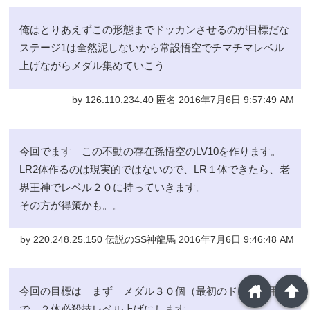
俺はとりあえずこの形態までドッカンさせるのが目標だな
ステージ1は全然泥しないから常設悟空でチマチマレベル
上げながらメダル集めていこう
by 126.110.234.40 匿名 2016年7月6日 9:57:49 AM
今回でます この不動の存在孫悟空のLV10を作ります。
LR2体作るのは現実的ではないので、LR１体できたら、老
界王神でレベル２０に持っていきます。
その方が得策かも。。
by 220.248.25.150 伝説のSS神龍馬 2016年7月6日 9:46:48 AM
home
arrowup
今回の目標は まず メダル３０個（最初のドッカン用）
で、２体必殺技レベル上げにします。