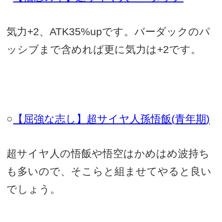
気力
+2
、
ATK35%up
です。バーダックのパ
ッシブまで含めれば更に気力は
+2
です。
○
【屈強な志し】超サイヤ人孫悟飯
(
青年期
)
超サイヤ人の悟飯や悟空はかめはめ波持ち
も多いので、そこらと組ませてやると良い
でしょう。