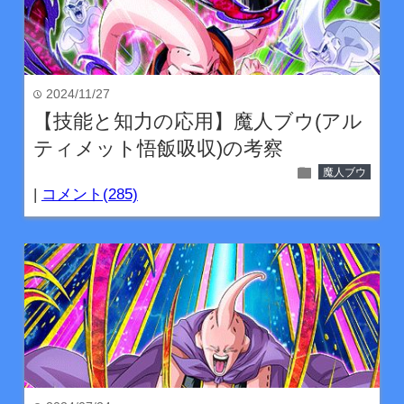
2024/11/27
time
【技能と知力の応用】魔人ブウ(アル
ティメット悟飯吸収)の考察
folder
魔人ブウ
|
コメント(285)