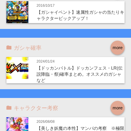
2016/10/17
【ガシャイベント】速属性ガシャの当たりキ
ャラクターピックアップ！
ガシャ確率
more
2024/01/24
【ドッカンバトル】ドッカンフェス・LR(伝
説降臨・祭)確率まとめ。オススメのガシャ
など
キャラクター考察
more
2026/08/08
【美しき妖魔の本性】マンバの考察 ※極限