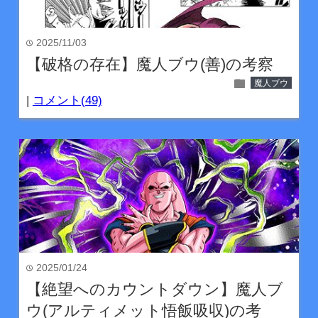
2025/11/03
time
【破格の存在】魔人ブウ(善)の考察
folder
魔人ブウ
|
コメント(49)
2025/01/24
time
【絶望へのカウントダウン】魔人ブ
ウ(アルティメット悟飯吸収)の考