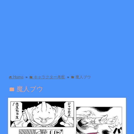
Home
»
キャラクター考察
»
魔人ブウ
home
folder
folder
魔人ブウ
folder