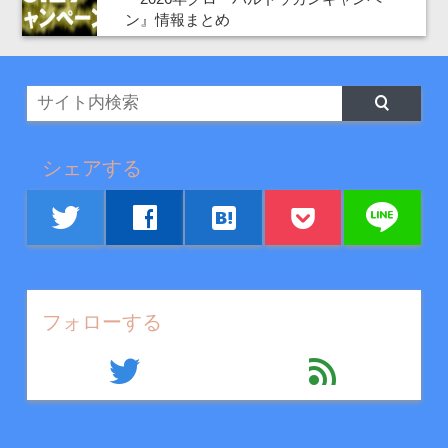
ン』情報まとめ
シェアする
line
twitter
facebook
hatenabookmark
フォローする
twitter
feed