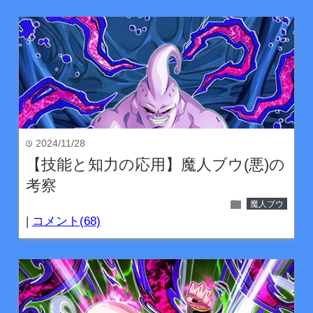
2024/11/28
time
【技能と知力の応用】魔人ブウ(悪)の
考察
folder
魔人ブウ
|
コメント(68)