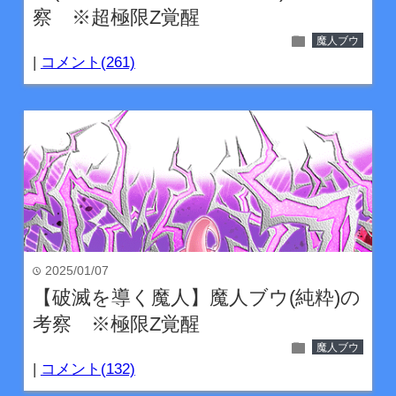
察 ※超極限Z覚醒
folder
魔人ブウ
|
コメント(261)
2025/01/07
time
【破滅を導く魔人】魔人ブウ(純粋)の
考察 ※極限Z覚醒
folder
魔人ブウ
|
コメント(132)