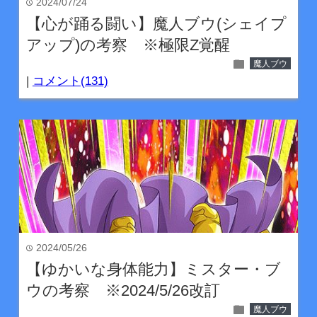
2024/07/24
time
【心が踊る闘い】魔人ブウ(シェイプ
アップ)の考察 ※極限Z覚醒
folder
魔人ブウ
|
コメント(131)
2024/05/26
time
【ゆかいな身体能力】ミスター・ブ
ウの考察 ※2024/5/26改訂
folder
魔人ブウ