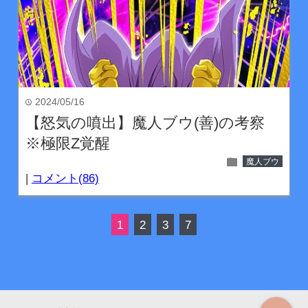
2024/05/16
time
【怒気の噴出】魔人ブウ(善)の考察
※極限Z覚醒
folder
魔人ブウ
|
コメント(86)
1
2
3
7