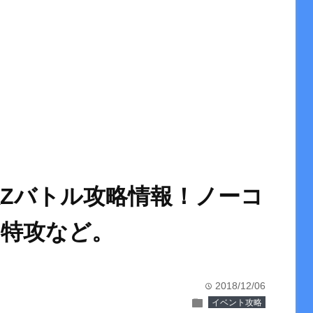
Zバトル攻略情報！ノーコ
特攻など。
2018/12/06
time
folder
イベント攻略