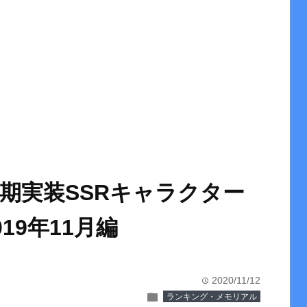
期実装SSRキャラクター
19年11月編
2020/11/12
time
folder
ランキング・メモリアル