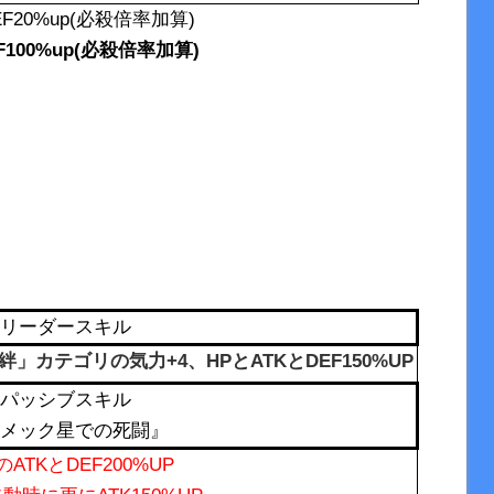
F20%up(必殺倍率加算)
100%up(必殺倍率加算)
リーダースキル
カテゴリの気力+4、HPとATKとDEF150%UP
パッシブスキル
メック星での死闘』
ATKとDEF200%UP