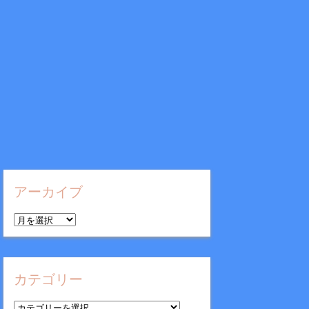
アーカイブ
ア
ー
カ
イ
カテゴリー
ブ
カ