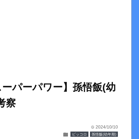
スーパーパワー】孫悟飯(幼
考察
2024/10/10
time
folder
ピッコロ
孫悟飯(幼年期)