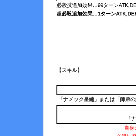
必殺技
追加効果…99ターンATK,DE
超必殺追加効果…1ターンATK,DEF
【スキル】
「ナメック星編」または「師弟の絆」
『ナ
自身の