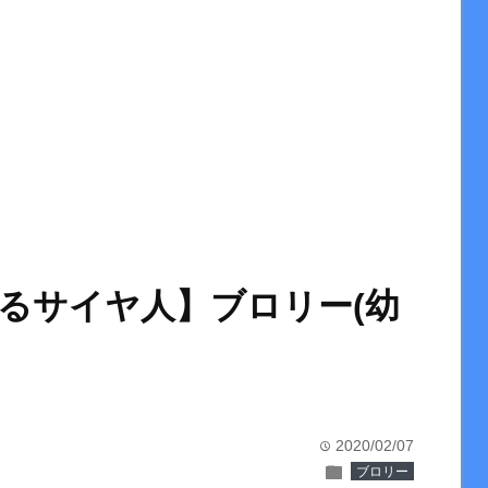
るサイヤ人】ブロリー(幼
2020/02/07
time
folder
ブロリー