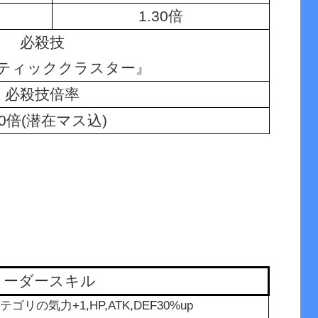
1.30倍
必殺技
ティッククラスター』
必殺技倍率
30倍(潜在マス込)
リーダースキル
リの気力+1,HP,ATK,DEF30%up