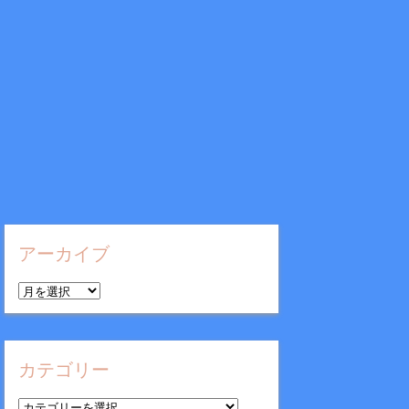
アーカイブ
ア
ー
カ
イ
カテゴリー
ブ
カ