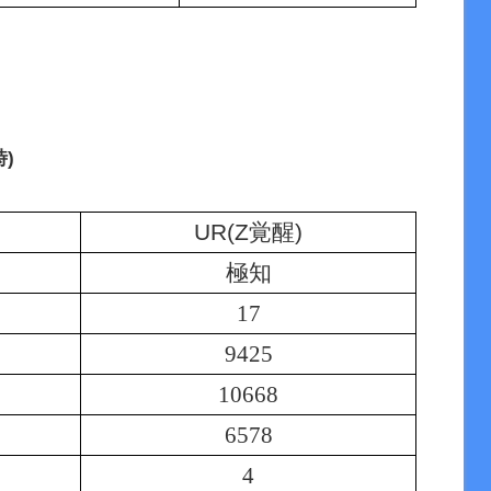
)
UR(Z覚醒)
極知
17
9425
10668
6578
4