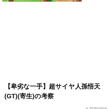
【卑劣な一手】超サイヤ人孫悟天
(GT)(寄生)の考察
2025/10/19
time