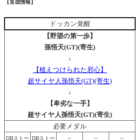
【育成情報】
ドッカン覚醒
【野望の第一歩】
孫悟天(GT)(寄生)
↓
【植えつけられた邪心】
超サイヤ人孫悟天(GT)(寄生)
↓
【卑劣な一手】
超サイヤ人孫悟天(GT)(寄生)
必要メダル
–
–
–
DBストー
DBストー