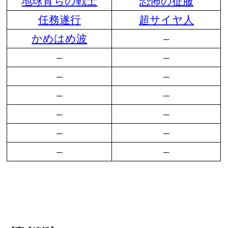
地球育ちの戦士
恐怖の征服
任務遂行
超サイヤ人
かめはめ波
–
–
–
–
–
–
–
–
–
–
–
–
–