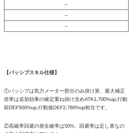
–
–
–
【パッシブスキル仕様】
①パッシブは気力メーター部分のみ掛け算、最大補正
倍率は追加効果の確定重ね掛け含めATK1,700%up,行動
前DEF500%up,行動後DEF2,780%up相当です。
②高確率回避の発生確率は50%、回避率は足し算なの