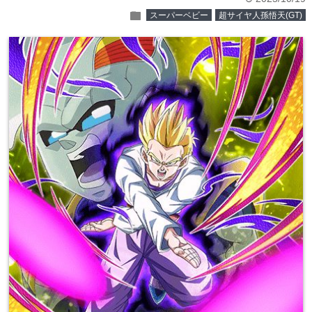
folder
スーパーベビー
超サイヤ人孫悟天(GT)