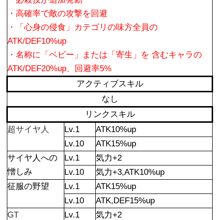
・高確率で敵の攻撃を回避
・「心身の侵食」カテゴリの味方全員の
ATK/DEF10%up
・名称に「ベビー」または「寄生」を 含むキャラの
ATK/DEF20%up、回避率5%
アクティブスキル
なし
リンクスキル
超サイヤ人
Lv.1
ATK10%up
Lv.10
ATK15%up
サイヤ人への
Lv.1
気力+2
憎しみ
Lv.10
気力+3,ATK10%up
征服の野望
Lv.1
ATK15%up
Lv.10
ATK,DEF15%up
GT
Lv.1
気力+2