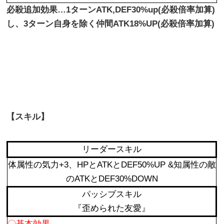
必殺追加効果…1ターンATK,DEF30%up(必殺倍率加算)
し、3ターン自身を除く仲間ATK18%UP(必殺倍率加算)
【スキル】
リーダースキル
体属性の気力+3、HPとATKとDEF50%UP &知属性の敵
のATKとDEF30%DOWN
パッシブスキル
『歪められた友愛』
〇基本効果