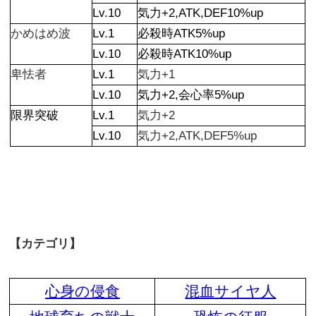
Lv.10
気力+2,ATK,DEF10%up
かめはめ波
Lv.1
必殺時ATK5%up
Lv.10
必殺時ATK10%up
卑怯者
Lv.1
気力+1
Lv.10
気力+2,会心率5%up
限界突破
Lv.1
気力+2
Lv.10
気力+2,ATK,DEF5%up
【カテゴリ】
心身の侵食
混血サイヤ人