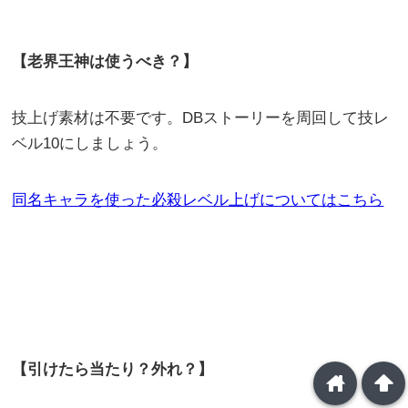
【老界王神は使うべき？】
技上げ素材は不要です。DBストーリーを周回して技レ
ベル10にしましょう。
同名キャラを使った必
殺レベル上げについてはこちら
【引けたら当たり？外れ？】
home
arrowup