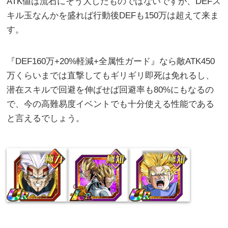
ATK値は流石にそう大したものではないですが、DEFス
キル玉なんかを盛れば行動後DEFも150万は超えて来ま
す。
『DEF160万+20%軽減+全属性ガード』なら敵ATK450
万くらいまでは直撃してもギリギリ即死は免れるし、
潜在スキルで回避を伸ばせば回避率も80%にもなるの
で、今の高難易度イベントでも十分使える性能である
と言えるでしょう。