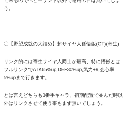
て来るのでベビーサンド以外で運用の目は無いでしょ
う。
〇【野望成就の大詰め】超サイヤ人孫悟飯(GT)(寄生)
リンク的には寄生サイヤ人同士が最高、特に悟飯とは
フルリンクでATK65%up,DEF30%up,気力+9,会心率
5%upまで行きます。
とは言えどちらも3番手キャラ、初期配置で並んだ時以
外はリンクさせて使う事もまず無いでしょう。