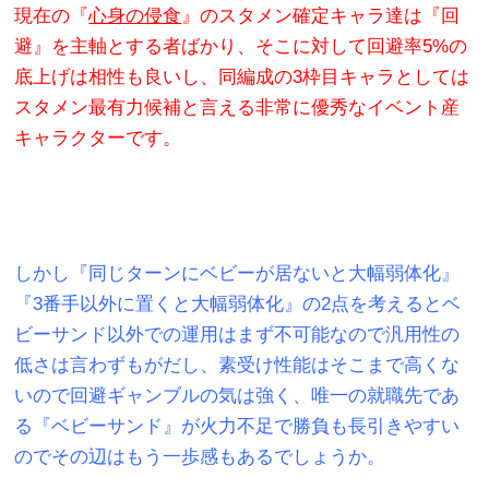
現在の『
心身の侵食
』のスタメン確定キャラ達は『回
避』を主軸とする者ばかり、そこに対して回避率5%の
底上げは相性も良いし、同編成の3枠目キャラとしては
スタメン最有力候補と言える非常に優秀なイベント産
キャラクターです。
しかし『同じターンにベビーが居ないと大幅弱体化』
『3番手以外に置くと大幅弱体化』の2点を考えるとベ
ビーサンド以外での運用はまず不可能なので汎用性の
低さは言わずもがだし、素受け性能はそこまで高くな
いので回避ギャンブルの気は強く、唯一の就職先であ
る『ベビーサンド』が火力不足で勝負も長引きやすい
のでその辺はもう一歩感もあるでしょうか。