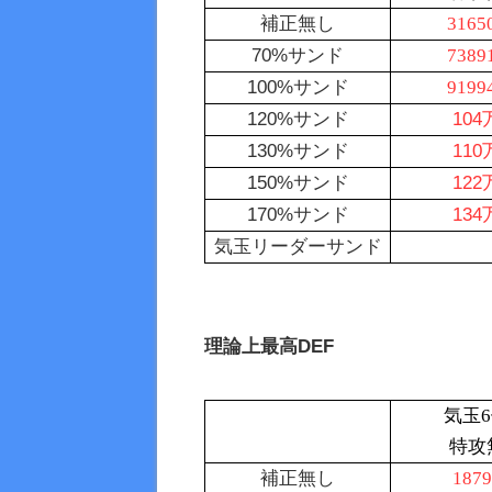
補正無し
3165
70%サンド
7389
100%サンド
9199
120%サンド
104
130%サンド
110
150%サンド
122
170%サンド
134
気玉リーダーサンド
理論上最高DEF
気玉
特攻
補正無し
1879