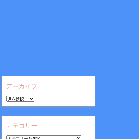
アーカイブ
ア
ー
カ
イ
カテゴリー
ブ
カ