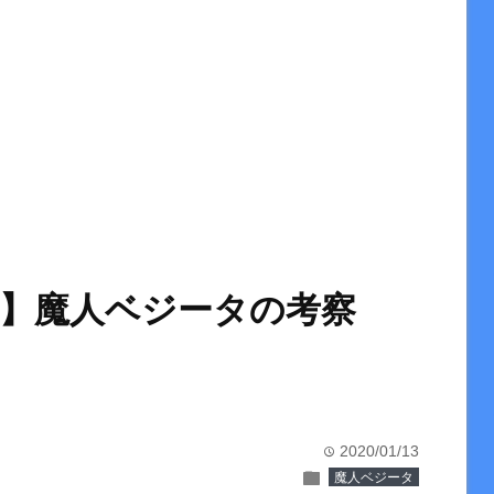
着】魔人ベジータの考察
2020/01/13
time
folder
魔人ベジータ