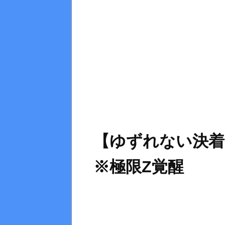
【ゆずれない決
※極限Z覚醒