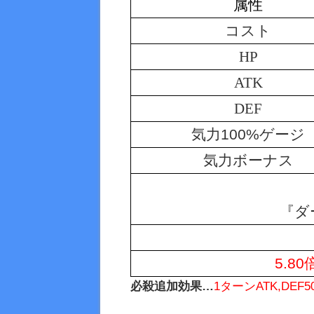
属性
コスト
HP
ATK
DEF
気力100%ゲージ
気力ボーナス
『ダ
5.8
必殺追加効果…
1ターンATK,DEF