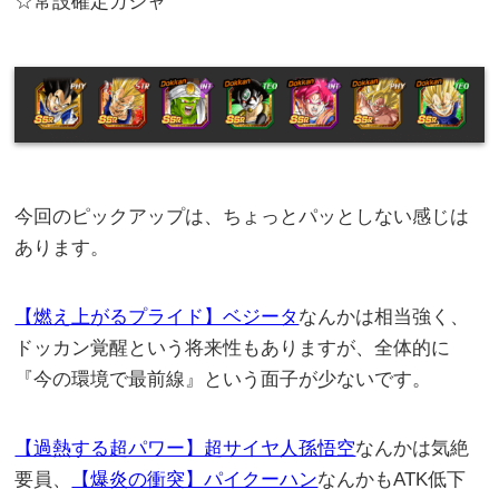
☆常設確定ガシャ
今回のピックアップは、ちょっとパッとしない感じは
あります。
【燃え上がるプライド】ベジータ
なんかは相当強く、
ドッカン覚醒という将来性もありますが、全体的に
『今の環境で最前線』という面子が少ないです。
【過熱する超パワー】超サイヤ人孫悟空
なんかは気絶
要員、
【爆炎の衝突】パイクーハン
なんかもATK低下