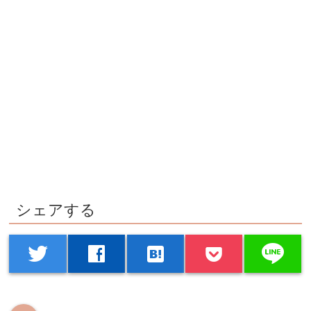
シェアする
line
twitter
facebook
hatenabookmark