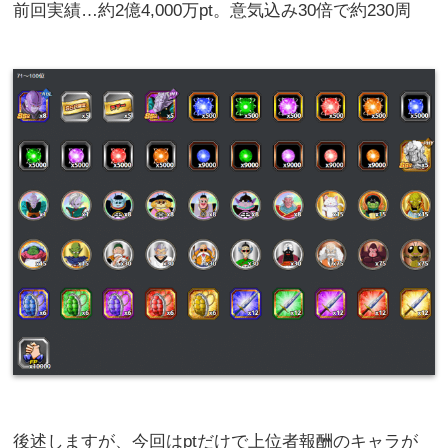
前回実績…約2億4,000万pt。意気込み30倍で約230周
後述しますが、今回はptだけで上位者報酬のキャラが