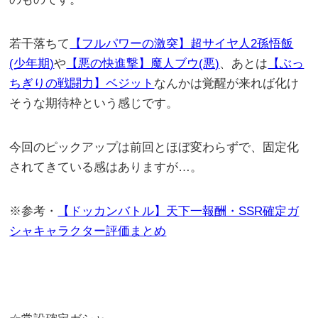
若干落ちて
【フルパワーの激突】超サイヤ人2孫悟飯
(少年期)
や
【悪の快進撃】魔人ブウ(悪)
、あとは
【ぶっ
ちぎりの戦闘力】ベジット
なんかは覚醒が来れば化け
そうな期待枠という感じです。
今回のピックアップは前回とほぼ変わらずで、固定化
されてきている感はありますが…。
※参考・
【ドッカンバトル】天下一報酬・SSR確定ガ
シャキャラクター評価まとめ