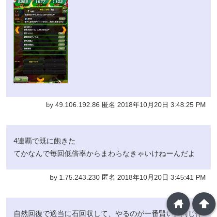
by 49.106.192.86 匿名 2018年10月20日 3:48:25 PM
4連覇で既に飽きた
てかなんで毎回低倍率からまわらなきゃいけねーんだよ
by 1.75.243.230 匿名 2018年10月20日 3:45:41 PM
home
arrowup
自然回復で適当に石回収して、やるのが一番賢い。同じ作