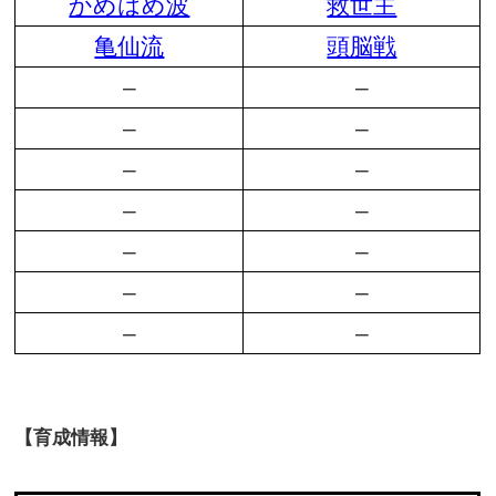
かめはめ波
救世主
亀仙流
頭脳戦
–
–
–
–
–
–
–
–
–
–
–
–
–
–
【育成情報】