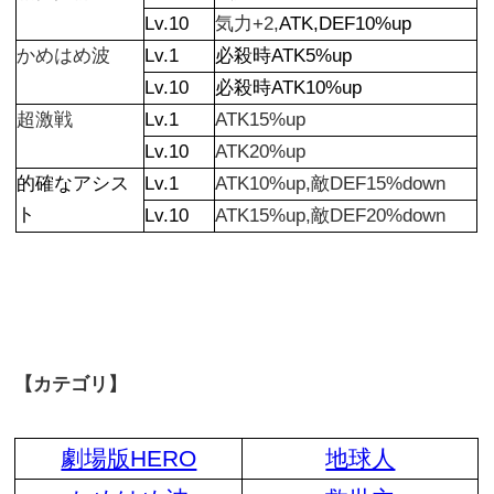
Lv.10
気力+2,
ATK,DEF10%up
かめはめ波
Lv.1
必殺時ATK5%up
Lv.10
必殺時ATK10%up
超激戦
Lv.1
ATK15%up
Lv.10
ATK20%up
的確なアシス
Lv.1
ATK10%up,敵DEF15%down
ト
Lv.10
ATK15%up,敵DEF20%down
【カテゴリ】
劇場版HERO
地球人