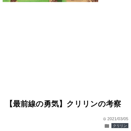
【最前線の勇気】クリリンの考察
2021/03/05
time
folder
クリリン