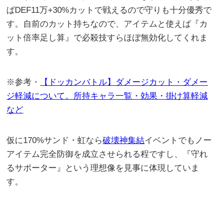
ばDEF11万+30%カットで戦えるので守りも十分優秀で
す。自前のカット持ちなので、アイテムと使えば『カ
ット倍率足し算』で必殺技すらほぼ無効化してくれま
す。
※参考・
【ドッカンバトル】ダメージカット・ダメー
ジ軽減について。所持キャラ一覧・効果・掛け算軽減
など
仮に170%サンド・虹なら
破壊神集結
イベントでもノー
アイテム完全防御を成立させられる程ですし、『守れ
るサポーター』という理想像を見事に体現していま
す。