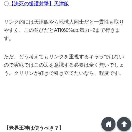
〇
【決死の援護射撃】天津飯
リンク的には天津飯やら地球人同士だと一貫性も取り
やすく、この並びだとATK60%up,気力+2まで行きま
す。
ただ、どう考えてもリンクを重視するキャラではない
ので実戦ではこの辺を意識する必要は全く無いでしょ
う。クリリンが好きで引き立てたいなら、程度です。
home
arrowup
【老界王神は使うべき？】