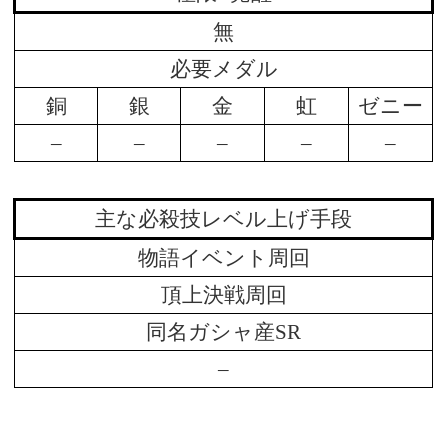
無
必要メダル
銅
銀
金
虹
ゼニー
–
–
–
–
–
主な必殺技レベル上げ手段
物語イベント周回
頂上決戦周回
同名ガシャ産SR
–