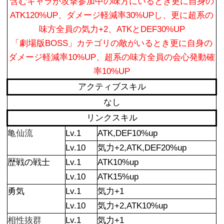
含むキャラが攻撃参加中の味方にいるとき更に自身の
ATK120%UP、ダメージ軽減率30%UPし、更に超系の
味方全員の気力+2、ATKとDEF30%UP
「劇場版BOSS」カテゴリの敵がいるとき更に自身の
ダメージ軽減率10%UP、超系の味方全員の会心発動確
率10%UP
アクティブスキル
なし
リンクスキル
亀仙流
Lv.1
ATK,DEF10%up
Lv.10
気力+2,ATK,DEF20%up
歴戦の戦士
Lv.1
ATK10%up
Lv.10
ATK15%up
勇気
Lv.1
気力+1
Lv.10
気力+2,ATK10%up
相性抜群
Lv.1
気力+1