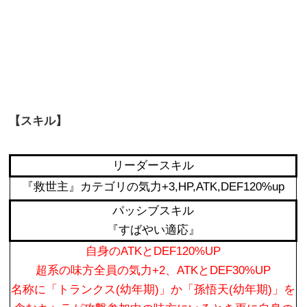
【スキル】
リーダースキル
『救世主』カテゴリの気力+3,HP,ATK,DEF120%up
パッシブスキル
『すばやい適応』
自身のATKとDEF120%UP
超系の味方全員の気力+2、ATKとDEF30%UP
名称に「トランクス(幼年期)」か「孫悟天(幼年期)」を