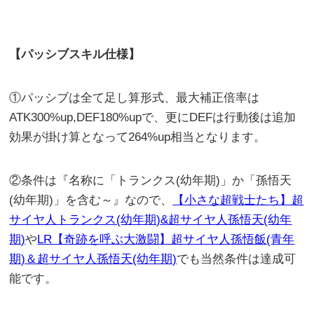
【パッシブスキル仕様】
①パッシブは全て足し算形式、最大補正倍率は
ATK300%up,DEF180%upで、更にDEFは行動後は追加
効果が掛け算となって264%up相当となります。
②条件は『名称に「トランクス(幼年期)」か「孫悟天
(幼年期)」を含む～』なので、
【小さな超戦士たち】超
サイヤ人トランクス(幼年期)&超サイヤ人孫悟天(幼年
期)
や
LR【奇跡を呼ぶ大激闘】超サイヤ人孫悟飯(青年
期)＆超サイヤ人孫悟天(幼年期)
でも当然条件は達成可
能です。