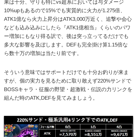
果は十分、守りも特にvs超系においては与ダメージ
10%upもあるので15%でも実質的に火力が1.275倍、
ATK1億なら火力上昇分はATK3,000万近く、追撃や会心
なども込み込みにしたら『ATK1億相当』くらいのパワ
ー増加にもなり得る訳で、後は突っ立ってるだけでも
多大な影響を及ぼします。DEFも完全掛け算1.15倍な
ら数十万の増加は当たり前です。
そういう意味ではサポートだけでも十分お釣りが来ま
すが、個の実力を見るために取り敢えず220%サンドで
BOSSキャラ・征服の野望・超激戦・伝説の力リンクを
組んだ時のATK,DEFを見てみましょう。