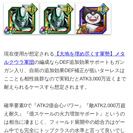
現在使用が想定される
【大地を埋め尽くす軍勢】メタ
ルクウラ軍団
の編成ならDEF追加効果サポートもガン
ガン入り、自前の追加効果DEF補正が低いターレスは
こことも相性抜群なので実戦だとATK3,000万近くまで
耐えられるケースすら想定されます。
確率要素0で『ATK2億会心パワー』『敵ATK2,000万超
え耐久』『億スケールの火力増加サポート』というの
は相当に凄まじく、フィールド展開中の総合力はゲー
ム中でも完全にトップクラスの水準と言って良いでし