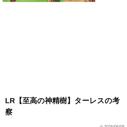
LR【至高の神精樹】ターレスの考
察
2026/06/09
time