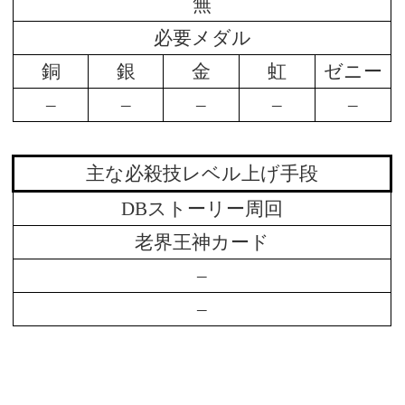
無
必要メダル
銅
銀
金
虹
ゼニー
–
–
–
–
–
主な必殺技レベル上げ手段
DBストーリー周回
老界王神カード
–
–