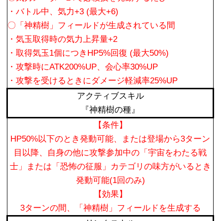
・バトル中、気力+3 (最大+6)
〇「神精樹」フィールドが生成されている間
・気玉取得時の気力上昇量+2
・取得気玉1個につきHP5%回復 (最大50%)
・攻撃時にATK200%UP、会心率30%UP
・攻撃を受けるときにダメージ軽減率25%UP
アクティブスキル
『神精樹の種』
【条件】
HP50%以下のとき発動可能、または登場から3ターン
目以降、自身の他に攻撃参加中の「宇宙をわたる戦
士」または「恐怖の征服」カテゴリの味方がいるとき
発動可能(1回のみ)
【効果】
3ターンの間、「神精樹」フィールドを生成する