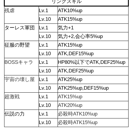
リンクスキル
残虐
Lv.1
ATK10%up
Lv.10
ATK15%up
ターレス軍団
Lv.1
気力+1
Lv.10
気力+2,会心率5%up
征服の野望
Lv.1
ATK15%up
Lv.10
ATK,DEF15%up
BOSSキャラ
Lv.1
HP80%以下でATK,DEF25%up
Lv.10
ATK,DEF25%up
宇宙の壊し屋
Lv.1
ATK25%up
Lv.10
ATK25%up,DEF15%up
超激戦
Lv.1
ATK15%up
Lv.10
ATK20%up
伝説の力
Lv.1
必殺時ATK10%up
Lv.10
必殺時ATK15%up