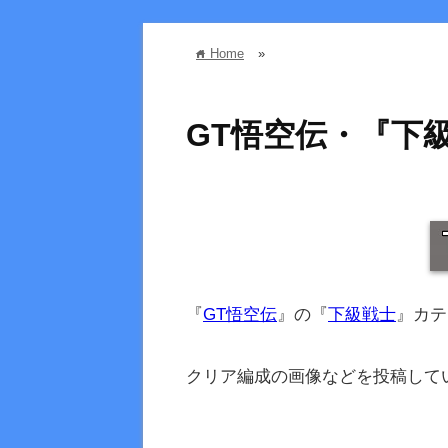
Home
»
home
GT悟空伝・『下
『
GT悟空伝
』の『
下級戦士
』カテ
クリア編成の画像などを投稿して