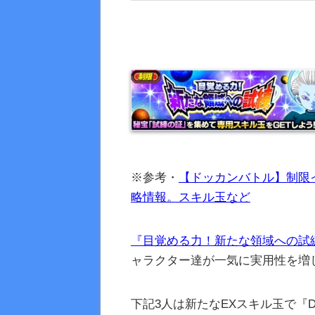
※参考・
【ドッカンバトル】制限
略情報。スキル玉など
『目覚める力！新たな領域への試
ャラクター達が一気に実用性を増
下記3人は新たなEXスキル玉で『D