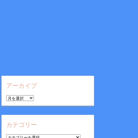
アーカイブ
ア
ー
カ
イ
カテゴリー
ブ
カ