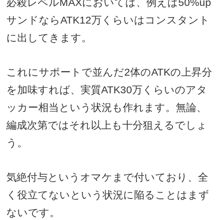
必殺レベル
MAX
においては、例えば
50%up
サンドなら
ATK12
万くらいはコンスタント
に出してきます。
これにサポートで並んだ
2
体の
ATK
の上昇分
を加味すれば、実質
ATK30
万くらいのアタ
ッカー相当という状況も作れます。無論、
編成次第ではそれ以上も十分狙えるでしょ
う。
気絶付与というオマケまで付いており、全
く役立てないという状況に陥ることはまず
ないです。