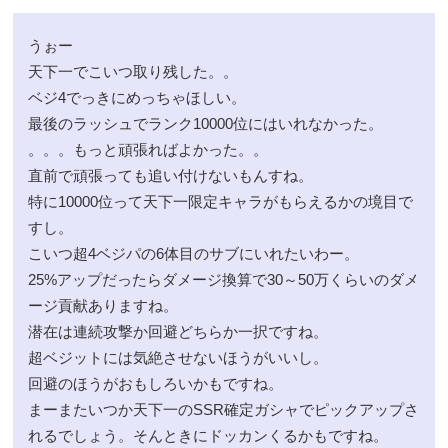
うぉー
天下一でこいつ取り残した。。
ベジ4でっきにめっちゃほしい。
最後のラッシュでランク10000位にはいれなかった。
。。。もっと頑張ればよかった。。
直前で頑張っても追い付けないもんすね。
特に10000位って天下一限定キャラがもらえるかの境目で
すし。
こいつ超4ベジパの6体目のサブにいれたいわー。
25%アップだったらダメージ換算で30～50万くらいのダメ
ージ貢献ありますね。
潜在は連続攻撃か回避どちらか一択ですね。
超ベジットには気絶させないほうがいいし。
回避のほうがおもしろいかもですね。
まーまたいつか天下一のSSR確定ガシャでピックアップさ
れるでしょう。そんときにドッカンくるかもですね。