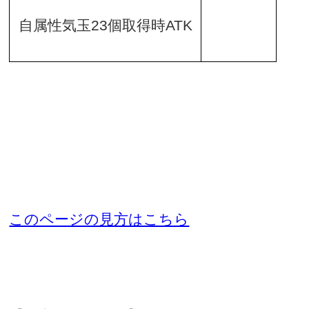
自属性気玉
23
個取得時
ATK
このページの見方はこちら