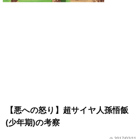
【悪への怒り】超サイヤ人孫悟飯
(少年期)の考察
2017/02/11
time