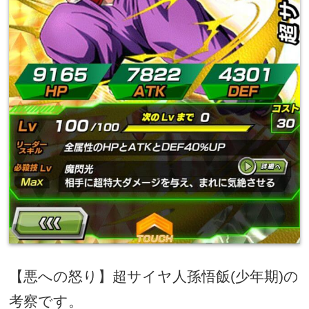
【悪への怒り】超サイヤ人孫悟飯
(
少年期
)
の
考察です。