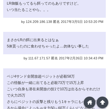
LR御飯もってるら餌ってのもありですけど。
いつ当たることやら。。。
by 124.209.186.138 匿名 2017年3月5日 10:53:20 PM
まさかLRの餌に出来るとはなぁ
5体貰ったのに食わせちゃったよ…勿体ない事した
by 111.67.171.57 匿名 2017年2月26日 10:34:43 PM
ベジ4サンド全開放超ベジットが必殺58万
この悟飯が一緒に出てると必殺73万で15万上昇
こいつ自身も潜在未開放の技1で10万は出るからそれだけ
で火力25万
home
arrowup
さらにベジットの反撃と残りもう1キャラにもパッシブ乗
るから場合によっちゃ火力50～60万くらいになるかも