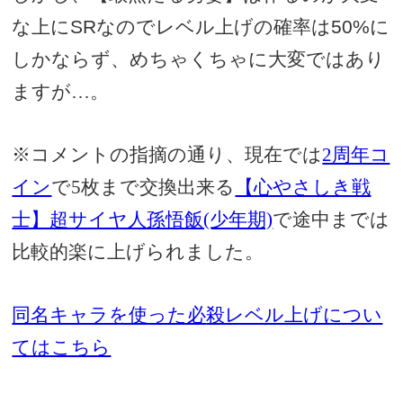
な上に
SR
なのでレベル上げの確率は
50%
に
しかならず、めちゃくちゃに大変ではあり
ますが…。
※コメントの指摘の通り、現在では
2周年コ
イン
で5枚まで交換出来る
【心やさしき戦
士】超サイヤ人孫悟飯(少年期)
で途中までは
比較的楽に上げられました。
同名キャラを使った必
殺レベル上げについ
てはこちら