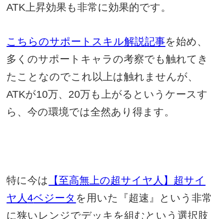
ATK
上昇効果も非常に効果的です。
こちらのサポートスキル解説記事
を始め、
多くのサポートキャラの考察でも触れてき
たことなのでこれ以上は触れませんが、
ATK
が
10
万、
20
万も上がるというケースす
ら、今の環境では全然あり得ます。
特に今は
【至高無上の超サイヤ人】超サイ
ヤ人
4
ベジータ
を用いた『超速』という非常
に狭いレンジでデッキを組むという選択肢