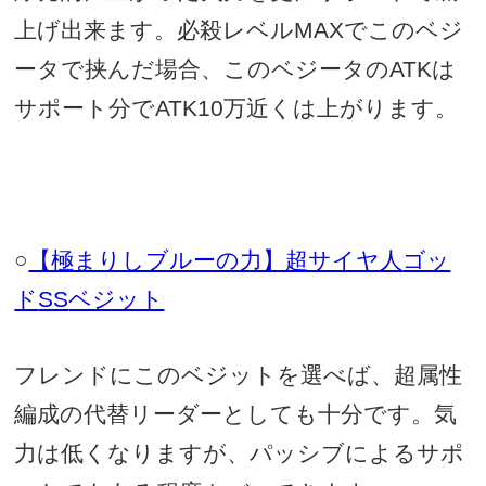
上げ出来ます。必殺レベル
MAX
でこのベジ
ータで挟んだ場合、このベジータの
ATK
は
サポート分で
ATK10
万近くは上がります。
○
【極まりしブルーの力】超サイヤ人
ゴッ
ド
SS
ベジット
フレンドにこのベジットを選べば、超属性
編成の代替リーダーとしても十分です。気
力は低くなりますが、パッシブによるサポ