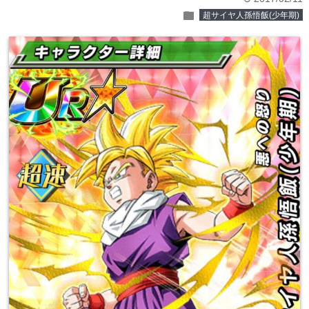
folder
超サイヤ人孫悟飯(少年期)