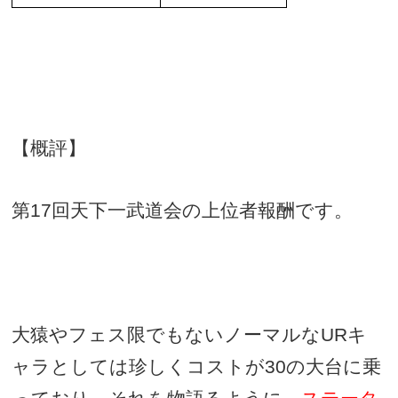
【概評】
第
17
回天下一武道会の上位者報酬です。
大猿やフェス限でもないノーマルな
UR
キ
ャラとしては珍しくコストが
30
の大台に乗