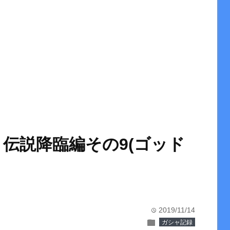
 伝説降臨編その9(ゴッド
2019/11/14
time
folder
ガシャ記録