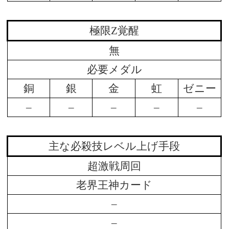
極限Z覚醒
無
必要メダル
銅
銀
金
虹
ゼニー
–
–
–
–
–
主な必殺技レベル上げ手段
超激戦周回
老界王神カード
–
–