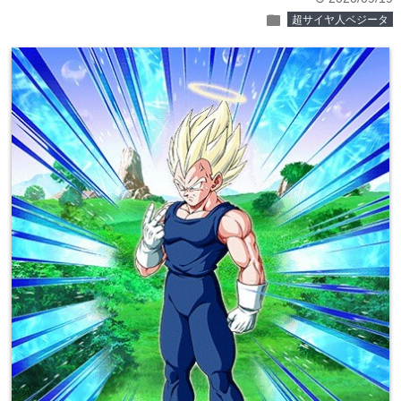
folder
超サイヤ人ベジータ