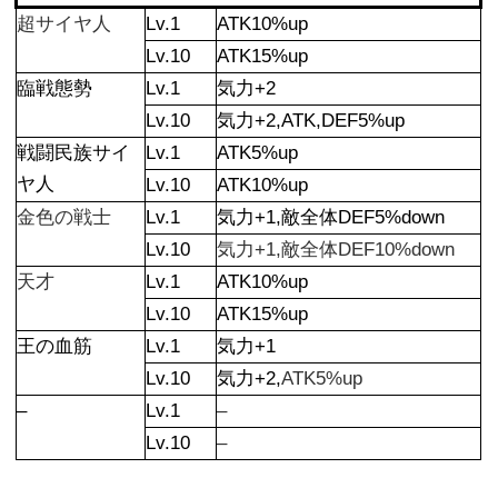
超サイヤ人
Lv.1
ATK10%up
Lv.10
ATK15%up
臨戦態勢
Lv.1
気力+2
Lv.10
気力+2,ATK,DEF5%up
戦闘民族サイ
Lv.1
ATK5%up
ヤ人
Lv.10
ATK10%up
金色の戦士
Lv.1
気力+1,敵全体DEF5%down
Lv.10
気力+1,敵全体DEF10%down
天才
Lv.1
ATK10%up
Lv.10
ATK15%up
王の血筋
Lv.1
気力+1
Lv.10
気力+2,
ATK5%up
–
Lv.1
–
Lv.10
–