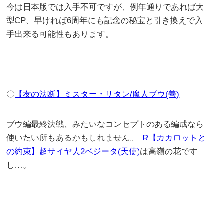
今は日本版では入手不可ですが、例年通りであれば大
型CP、早ければ6周年にも記念の秘宝と引き換えで入
手出来る可能性もあります。
〇
【友の決断】ミスター・サタン/魔人ブウ(善)
ブウ編最終決戦、みたいなコンセプトのある編成なら
使いたい所もあるかもしれません。
LR【カカロットと
の約束】超サイヤ人2ベジータ(天使)
は高嶺の花です
し…。