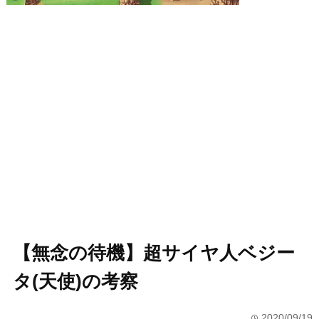
【無念の待機】超サイヤ人ベジー
タ(天使)の考察
2020/09/19
time