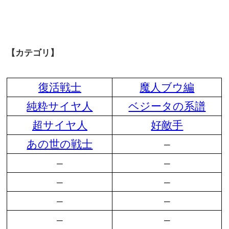
【カテゴリ】
復活戦士
魔人ブウ編
純粋サイヤ人
ベジータの系譜
超サイヤ人
好敵手
あの世の戦士
–
–
–
–
–
–
–
–
–