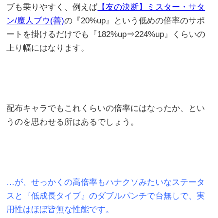
ブも乗りやすく、例えば
【友の決断】ミスター・サタ
ン/魔人ブウ(善)
の『20%up』という低めの倍率のサポ
ートを掛けるだけでも『182%up⇒224%up』くらいの
上り幅にはなります。
配布キャラでもこれくらいの倍率にはなったか、とい
うのを思わせる所はあるでしょう。
…が、せっかくの高倍率もハナクソみたいなステータ
スと『低成長タイプ』のダブルパンチで台無しで、実
用性はほぼ皆無な性能です。