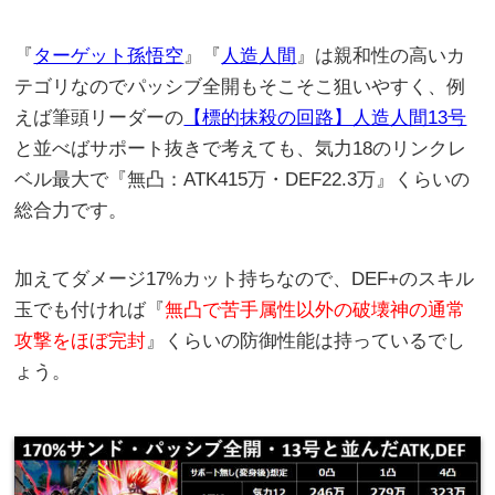
『
ターゲット孫悟空
』『
人造人間
』は親和性の高いカ
テゴリなのでパッシブ全開もそこそこ狙いやすく、例
えば筆頭リーダーの
【標的抹殺の回路】人造人間13号
と並べばサポート抜きで考えても、気力18のリンクレ
ベル最大で『無凸：ATK415万・DEF22.3万』くらいの
総合力です。
加えてダメージ17%カット持ちなので、DEF+のスキル
玉でも付ければ『
無凸で苦手属性以外の破壊神の通常
攻撃をほぼ完封
』くらいの防御性能は持っているでし
ょう。