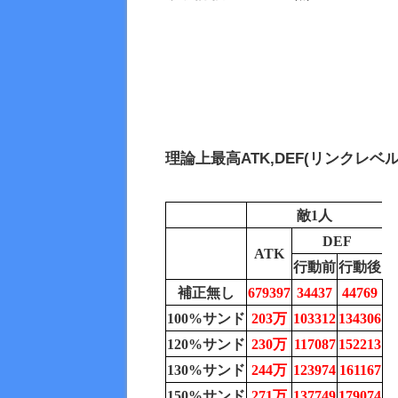
理論上最高
ATK,DEF(リンクレベル
敵1人
DEF
ATK
行動前
行動後
補正無し
679397
34437
44769
100%サンド
203万
103312
134306
120%サンド
230万
117087
152213
130%サンド
244万
123974
161167
150%サンド
271万
137749
179074