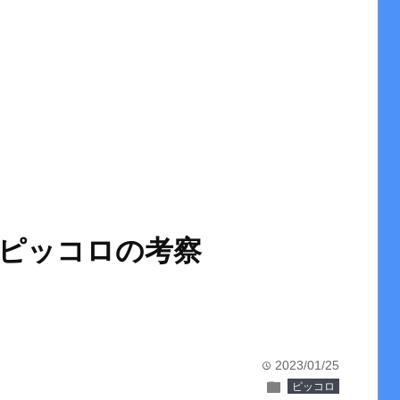
】ピッコロの考察
2023/01/25
time
folder
ピッコロ