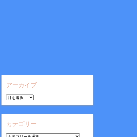
アーカイブ
ア
ー
カ
イ
カテゴリー
ブ
カ