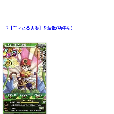
LR【堂々たる勇姿】孫悟飯(幼年期)