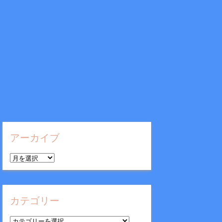
アーカイブ
ア
ー
カ
イ
カテゴリー
ブ
カ