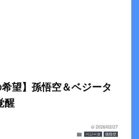
の希望】孫悟空＆ベジータ
覚醒
2026/02/27
time
folder
ベジータ
孫悟空