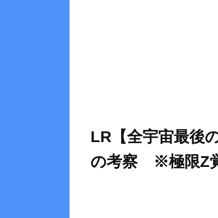
LR【全宇宙最後
の考察 ※極限Z