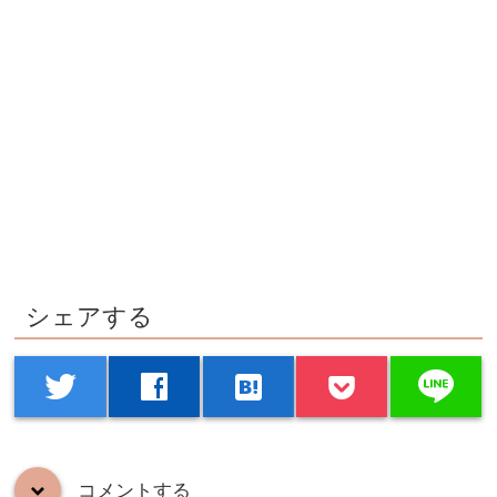
シェアする
line
twitter
facebook
hatenabookmark
コメントする
down