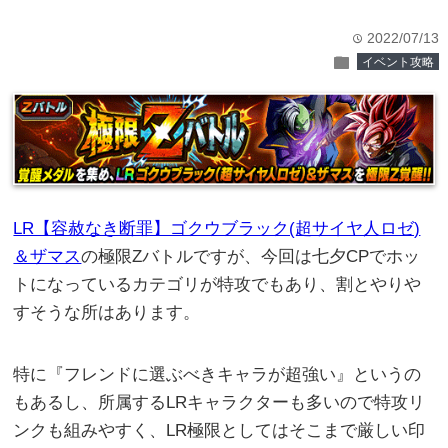
2022/07/13
time
folder
イベント攻略
LR【容赦なき断罪】ゴクウブラック(超サイヤ人ロゼ)
＆ザマス
の極限Zバトルですが、今回は七夕CPでホッ
トになっているカテゴリが特攻でもあり、割とやりや
すそうな所はあります。
特に『フレンドに選ぶべきキャラが超強い』というの
もあるし、所属するLRキャラクターも多いので特攻リ
ンクも組みやすく、LR極限としてはそこまで厳しい印