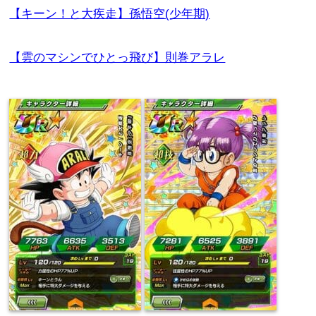
【キーン！と大疾走】孫悟空(少年期)
【雲のマシンでひとっ飛び】則巻アラレ