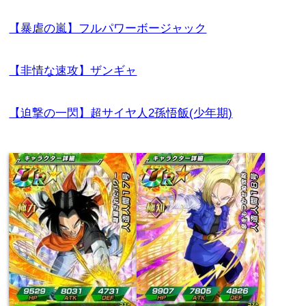
【暴虐の嵐】フルパワーボージャック
【非情な速攻】ザンギャ
【迫撃の一閃】超サイヤ人2孫悟飯(少年期)