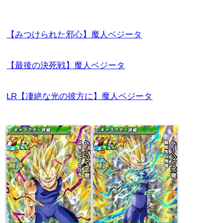
【みつけられた邪心】魔人ベジータ
【最後の決死戦】魔人ベジータ
LR【凄絶な光の彼方に】魔人ベジータ