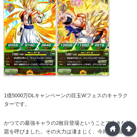
1億5000万DLキャンペーンの目玉Wフェスのキャラク
ターです。
かつての最強キャラの2枚目登場ということで大きな話
home
arrowup
題を呼びました。その火力は凄まじく、今尚最前線で