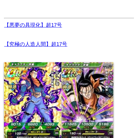
【悪夢の具現化】超17号
【究極の人造人間】超17号