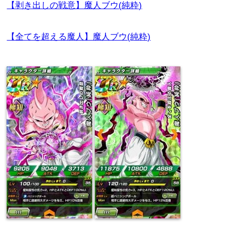
【剥き出しの戦意】魔人ブウ(純粋)
【全てを超える魔人】魔人ブウ(純粋)