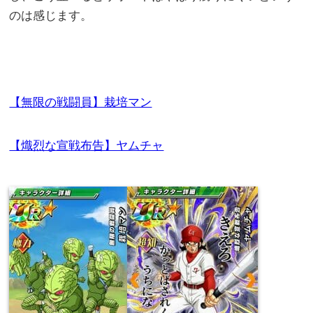
のは感じます。
【無限の戦闘員】栽培マン
【熾烈な宣戦布告】ヤムチャ