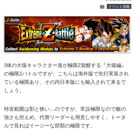
folder
イベント攻略
3体の大猿キャラクター達が極限Z覚醒する『大猿編』
の極限Zバトルですが、こちらは海外版で先行実装され
ている極限あり、その内日本版にも輸入されて来るで
しょう。
特攻範囲は割と狭い…のですが、常設極限なので敵の
強さも控えめ、代替リーダーも用意しやすく、トータ
ルで見ればイージーな部類の極限です。