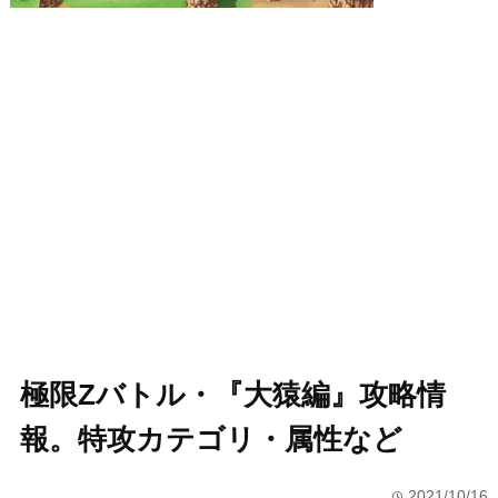
極限Zバトル・『大猿編』攻略情
報。特攻カテゴリ・属性など
2021/10/16
time