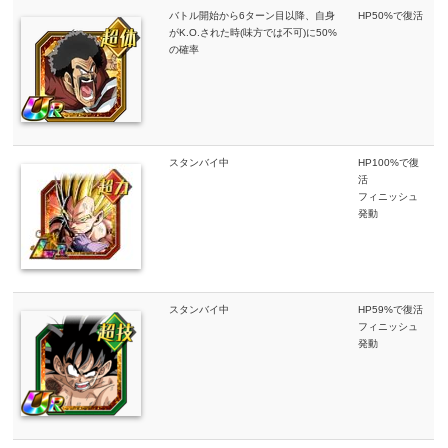
バトル開始から6ターン目以降、自身
HP50%で復活
がK.O.された時(味方では不可)に50%
の確率
スタンバイ中
HP100%で復
活
フィニッシュ
発動
スタンバイ中
HP59%で復活
フィニッシュ
発動