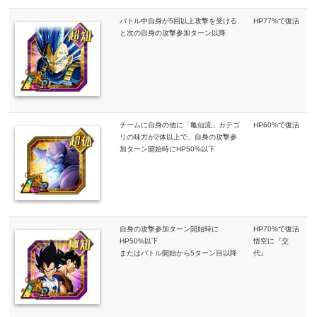
バトル中自身が5回以上攻撃を受ける
HP77%で復活
と次の自身の攻撃参加ターン以降
チームに自身の他に「亀仙流」カテゴ
HP60%で復活
リの味方が2体以上で、自身の攻撃参
加ターン開始時にHP50%以下
自身の攻撃参加ターン開始時に
HP70%で復活
HP50%以下
悟空に『交
またはバトル開始から5ターン目以降
代』