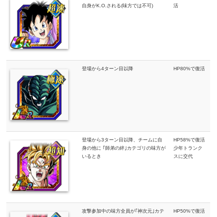
自身がK.O.される(味方では不可)
活
登場から4ターン目以降
HP80%で復活
登場から3ターン目以降、チームに自
HP58%で復活
身の他に ｢師弟の絆｣カテゴリの味方が
少年トランク
いるとき
スに交代
攻撃参加中の味方全員が｢神次元｣カテ
HP50%で復活