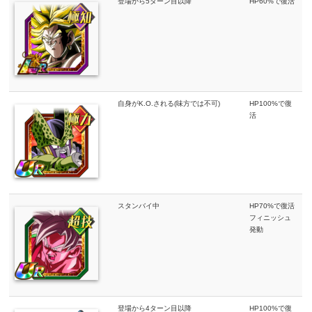
登場から5ターン目以降
HP60%で復活
自身がK.O.される(味方では不可)
HP100%で復
活
スタンバイ中
HP70%で復活
フィニッシュ
発動
登場から4ターン目以降
HP100%で復