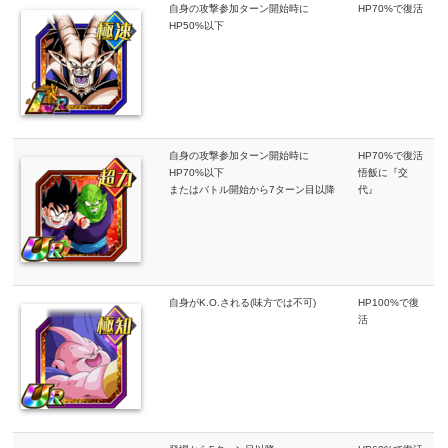
自身の攻撃参加ターン開始時に
HP70%で復活
HP50%以下
自身の攻撃参加ターン開始時に
HP70%で復活
HP70%以下
悟飯に『交
またはバトル開始から7ターン目以降
代』
自身がK.O.される(味方では不可)
HP100%で復
活