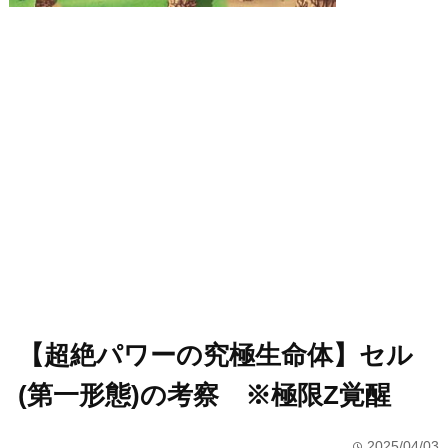
【超絶パワーの究極生命体】セル
(第一形態)の考察 ※極限Z覚醒
2025/04/03
time