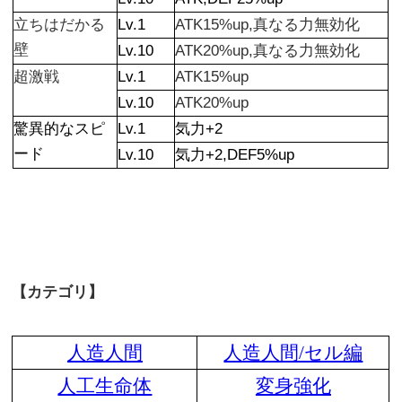
立ちはだかる
Lv.1
ATK15%up,真なる力無効化
壁
Lv.10
ATK20%up,真なる力無効化
超激戦
Lv.1
ATK15%up
Lv.10
ATK20%up
驚異的なスピ
Lv.1
気力+2
ード
Lv.10
気力+2,DEF5%up
【カテゴリ】
人造人間
人造人間/セル編
人工生命体
変身強化