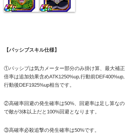
【パッシブスキル仕様】
①パッシブは気力メーター部分のみ掛け算、最大補正
倍率は追加効果含めATK1250%up,行動前DEF400%up,
行動後DEF1925%up相当です。
②高確率回避の発生確率は50%、回避率は足し算なの
で敵が3体以上だと100%回避となります。
③高確率必殺追撃の発生確率は50%です。