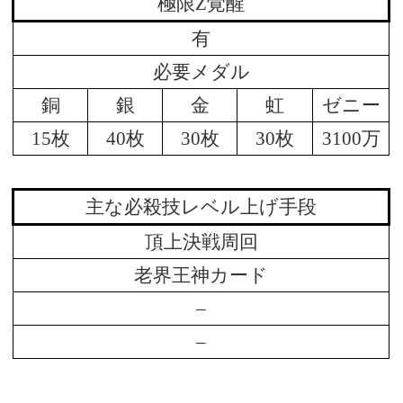
極限Z覚醒
有
必要メダル
銅
銀
金
虹
ゼニー
15枚
40枚
30枚
30枚
3100万
主な必殺技レベル上げ手段
頂上決戦周回
老界王神カード
–
–