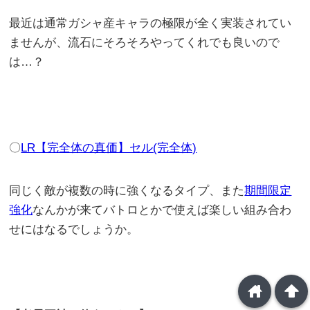
最近は通常ガシャ産キャラの極限が全く実装されてい
ませんが、流石にそろそろやってくれでも良いので
は…？
〇
LR【完全体の真価】セル(完全体)
同じく敵が複数の時に強くなるタイプ、また
期間限定
強化
なんかが来てバトロとかで使えば楽しい組み合わ
せにはなるでしょうか。
home
arrowup