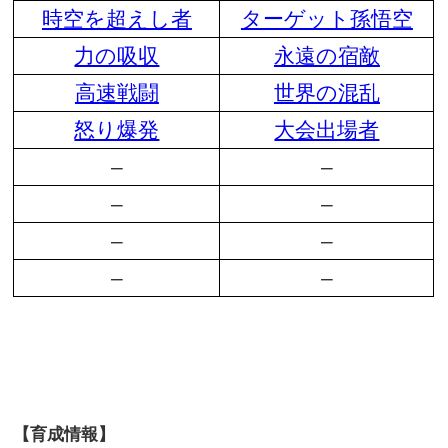
時空を超えし者
ターゲット孫悟空
力の吸収
永遠の宿敵
高速戦闘
世界の混乱
怒り爆発
大会出場者
–
–
–
–
–
–
–
–
【育成情報】