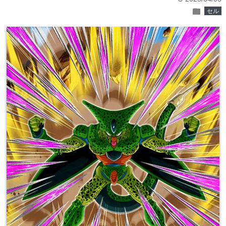
folder
セル