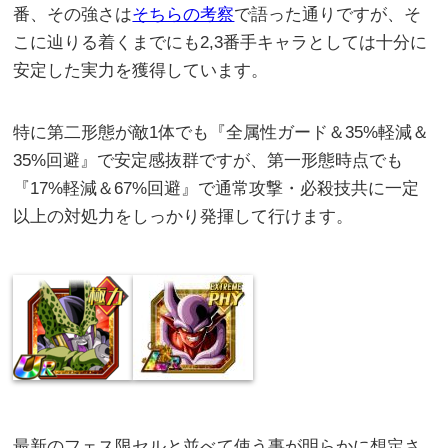
番、その強さは
そちらの考察
で語った通りですが、そ
こに辿りる着くまでにも2,3番手キャラとしては十分に
安定した実力を獲得しています。
特に第二形態が敵1体でも『全属性ガード＆35%軽減＆
35%回避』で安定感抜群ですが、第一形態時点でも
『17%軽減＆67%回避』で通常攻撃・必殺技共に一定
以上の対処力をしっかり発揮して行けます。
最新のフェス限セルと並べて使う事が明らかに想定さ