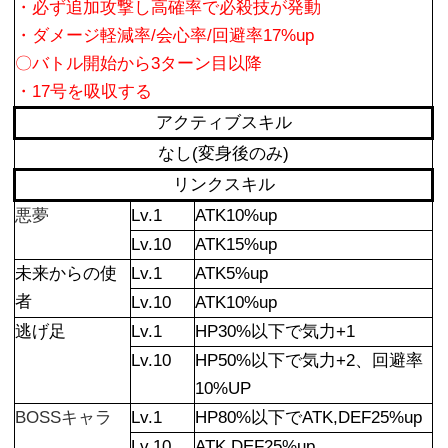
・必ず追加攻撃し高確率で必殺技が発動
・ダメージ軽減率/会心率/回避率17%up
〇バトル開始から3ターン目以降
・17号を吸収する
アクティブスキル
なし(変身後のみ)
リンクスキル
悪夢
Lv.1
ATK10%up
Lv.10
ATK15%up
未来からの使
Lv.1
ATK5%up
者
Lv.10
ATK10%up
逃げ足
Lv.1
HP30%以下で気力+1
Lv.10
HP50%以下で気力+2、回避率
10%UP
BOSSキャラ
Lv.1
HP80%以下でATK,DEF25%up
Lv.10
ATK,DEF25%up