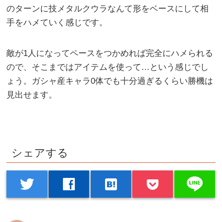
のターンに技メタルクウラなんて形をベースにして相
手をハメていく感じです。
敵が1人になってペースをつかめれば完全にハメられる
ので、そこまではアイテムを使って…という感じでし
ょう。ガシャ産キャラ0体でも十分過ぎるくらい勝機は
見出せます。
シェアする
line
twitter
facebook
hatenabookmark