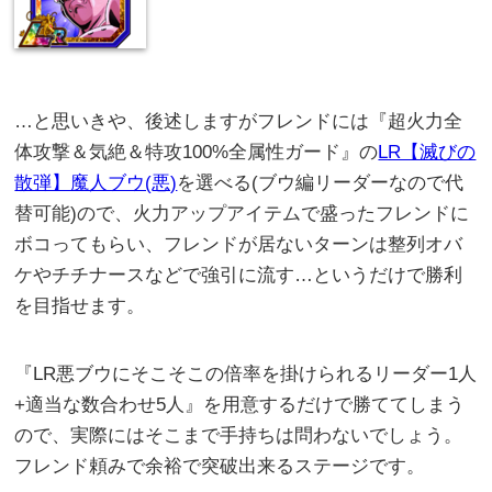
…と思いきや、後述しますがフレンドには『超火力全
体攻撃＆気絶＆特攻100%全属性ガード』の
LR【滅びの
散弾】魔人ブウ(悪)
を選べる(ブウ編リーダーなので代
替可能)ので、火力アップアイテムで盛ったフレンドに
ボコってもらい、フレンドが居ないターンは整列オバ
ケやチチナースなどで強引に流す…というだけで勝利
を目指せます。
『LR悪ブウにそこそこの倍率を掛けられるリーダー1人
+適当な数合わせ5人』を用意するだけで勝ててしまう
ので、実際にはそこまで手持ちは問わないでしょう。
フレンド頼みで余裕で突破出来るステージです。