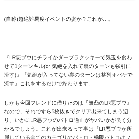
(自称)超絶難易度イベントの姿か？これが…。
『LR悪ブウにチライかダーブラクッキーで気玉を食わ
せて1ターンキル(or 気絶を入れて裏のターンも強引に
流す)』『気絶が入ってない裏のターンは整列オバケで
流す』これをするだけで終わります。
しかも今回フレンドに借りたのは『無凸のLR悪ブウ』
なので、それですら5枚抜きでクリア出来てしまう辺
り、いかにLR悪ブウのバトロ適正がヤバいかが良く分
かるでしょう。これが出来るって事は『LR悪ブウが所
属している全てのカテゴリのバトロ・極限バトロはフ