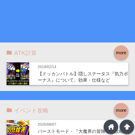
ATK計算
more
2019/02/14
【ドッカンバトル】隠しステータス『気力ボ
ーナス』について。効果・仕様など
イベント攻略
more
home
arrowup
2026/08/07
バーストモード・『大魔界の冒険者』攻略情