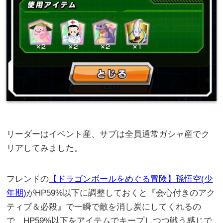
リーダーはイベント産、サブは全員通常ガシャ産でク
リアしてみました。
フレンドの
【ドラゴンボールをめぐる冒険】孫悟空(少
年期)
がHP59%以下に調整しておくと『会心付きのアク
ティブ＆必殺』で一瞬で敵を消し炭にしてくれるの
で、HP59%以下をアイテムでキープしつつ戦う感じで