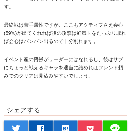
す。
最終戦は苦手属性ですが、ここもアクティブさえ会心
(59%)が出てくれれば後の攻撃は虹気玉をたっぷり取れ
ば会心はバンバン出るので十分削れます。
イベント産の悟飯がリーダーにはなれるし、後はサブ
にちょっと戦えるキャラを適当に詰めればフレンド頼
みでのクリアは見込みやすいでしょう。
シェアする
line
twitter
facebook
hatenabookmark