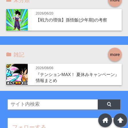
未分類
2026/06/20
【戦力の増強】孫悟飯(少年期)の考察
雑記
more
2026/08/06
『テンションMAX！ 夏休みキャンペーン』
情報まとめ
home
arrowup
フォローする