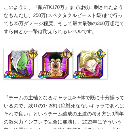
このように、『敵ATK170万』までは蚊に刺されたよう
なもんだし、250万(スペクタクルビースト級)まで行っ
ても25万ダメージ程度、そして最大最強の360万想定で
すら何とか一撃は耐えられるレベルです。
『チームの主軸となるキャラは4~5体で既に十分揃って
いるので、残りの1~2体は絶対死なないキャラであれば
それで良い』というチーム編成の王道の考え方は9周年
の敵火力インフレで完全に崩壊し、2023年にそういう