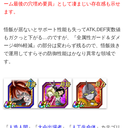
ーム最後の穴埋め要員』として凄まじい存在感も示せ
ます。
悟飯が居ないとサポート性能も失ってATK,DEF実数値
もガクっと下がる…のですが、『全属性ガード＆ダメ
ージ48%軽減』の部分は変わらず残るので、悟飯抜き
で運用してすらその防御性能はかなり異常な領域で
す。
『
人造人間
』『
大会出場者
』『
人工生命体
』カテゴリ