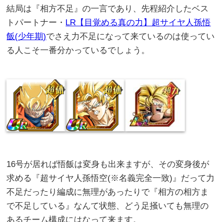
結局は『相方不足』の一言であり、先程紹介したベス
トパートナー・
LR【目覚める真の力】超サイヤ人孫悟
飯(少年期)
でさえ力不足になって来ているのは使ってい
る人こそ一番分かっているでしょう。
16号が居れば悟飯は変身も出来ますが、その変身後が
求める『超サイヤ人孫悟空(※名義完全一致)』だって力
不足だったり編成に無理があったりで『相方の相方ま
で不足している』なんて状態、どう足掻いても無理の
あるチーム構成にはなって来ます。