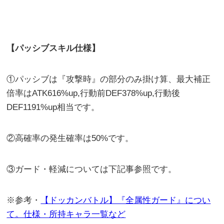
【パッシブスキル仕様】
①パッシブは『攻撃時』の部分のみ掛け算、最大補正
倍率はATK616%up,行動前DEF378%up,行動後
DEF1191%up相当です。
②高確率の発生確率は50%です。
③ガード・軽減については下記事参照です。
※参考・
【ドッカンバトル】『全属性ガード』につい
て。仕様・所持キャラ一覧など