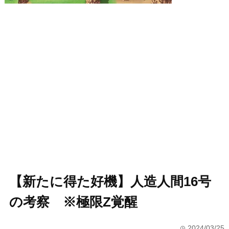
【新たに得た好機】人造人間16号
の考察 ※極限Z覚醒
2024/03/25
time