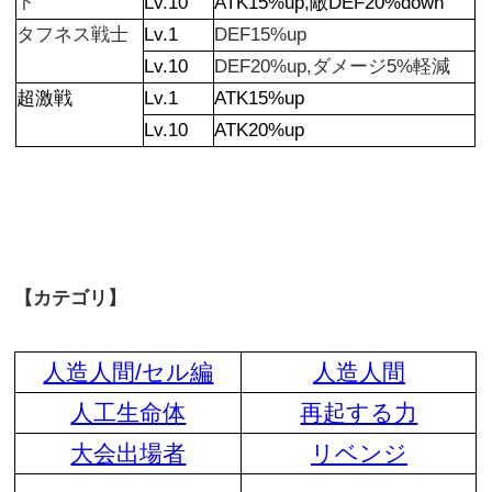
ト
Lv.10
ATK15%up,敵DEF20%down
タフネス戦士
Lv.1
DEF15%up
Lv.10
DEF20%up,ダメージ5%軽減
超激戦
Lv.1
ATK15%up
Lv.10
A
TK20%up
【カテゴリ】
人造人間/セル編
人造人間
人工生命体
再起する力
大会出場者
リベンジ