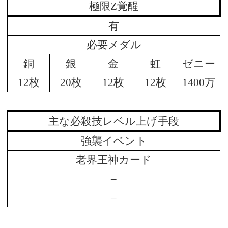
極限Z覚醒
有
必要メダル
銅
銀
金
虹
ゼニー
12枚
20枚
12枚
12枚
1400万
主な必殺技レベル上げ手段
強襲イベント
老界王神カード
–
–