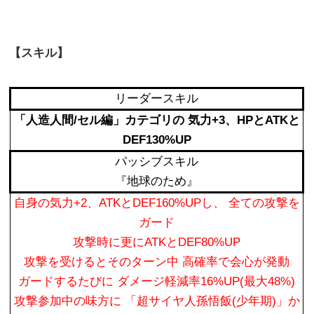
【スキル】
リーダースキル
「人造人間/セル編」カテゴリの 気力+3、HPとATKと
DEF130%UP
パッシブスキル
『地球のため』
自身の気力+2、ATKとDEF160%UPし、 全ての攻撃を
ガード
攻撃時に更にATKとDEF80%UP
攻撃を受けるとそのターン中 高確率で会心が発動
ガードするたびに ダメージ軽減率16%UP(最大48%)
攻撃参加中の味方に 「超サイヤ人孫悟飯(少年期)」か