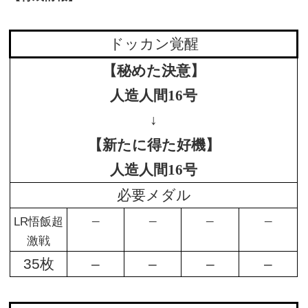
ドッカン覚醒
【秘めた決意】
人造人間16号
↓
【新たに得た好機】
人造人間16号
必要メダル
–
–
–
–
LR悟飯超
激戦
35枚
–
–
–
–