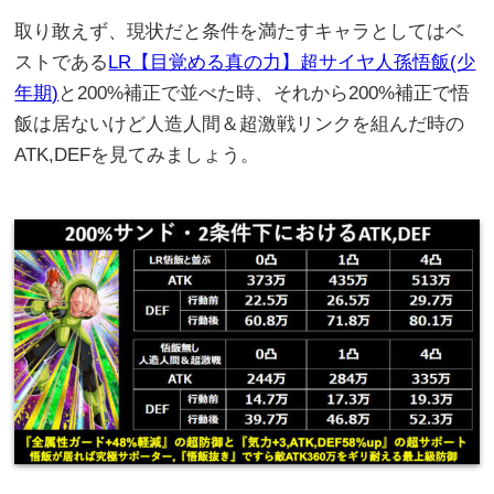
取り敢えず、現状だと条件を満たすキャラとしてはベ
ストである
LR【目覚める真の力】超サイヤ人孫悟飯(少
年期)
と200%補正で並べた時、それから200%補正で悟
飯は居ないけど人造人間＆超激戦リンクを組んだ時の
ATK,DEFを見てみましょう。