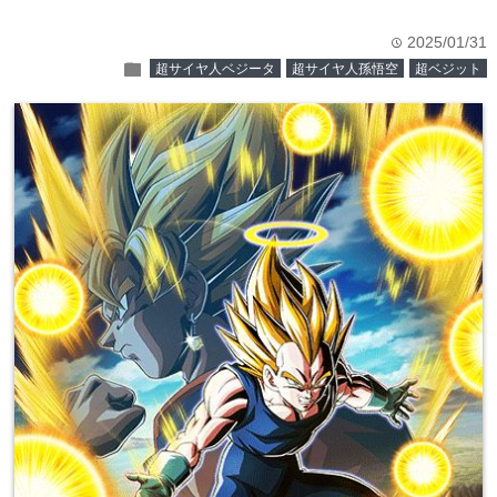
2025/01/31
time
folder
超サイヤ人ベジータ
超サイヤ人孫悟空
超ベジット