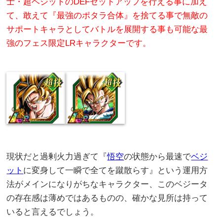
士・超ベジットのDEFセットアップを行える事に加え
て、敢えて『最強のポタラ合体』を捨てる事で無敵の
サポートキャラとしてバトルを展開する事も可能な最
強のフェス限定LRキャラクターです。
現状だと過剰火力過ぎて『
悟空
の状態から最速で
ベジ
ット
に変身して一瞬で全てを蹴散らす』という運用方
法がメインになりがちなキャラクター、このベジータ
の存在感は薄めではあるものの、確かな見所は持って
いると言えるでしょう。