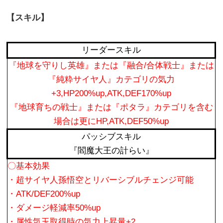
【スキル】
リーダースキル
『地球を守りし英雄』または『融合/合体戦士』または
『純粋サイヤ人』カテゴリの気力
+3,HP200%up,ATK,DEF170%up
『地球育ちの戦士』または『ポタラ』カテゴリを含む
場合は更にHP,ATK,DEF50%up
パッシブスキル
『閻魔大王の計らい』
〇基本効果
・超サイヤ人孫悟空とリバーシブルチェンジ可能
・ATK/DEF200%up
・ダメージ軽減率50%up
・属性気玉取得時の気力上昇量+2