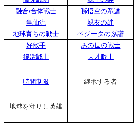
融合/合体戦士
孫悟空の系譜
亀仙流
親友の絆
地球育ちの戦士
ベジータの系譜
好敵手
あの世の戦士
復活戦士
天才戦士
時間制限
継承する者
地球を守りし英雄
–