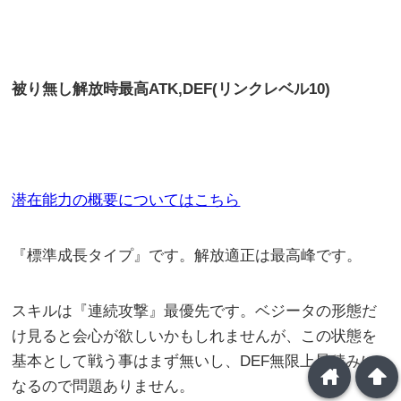
被り無し解放時最高
ATK,DEF(リンクレベル10)
潜在能力の概要についてはこちら
『標準成長タイプ』です。解放適正は最高峰です。
スキルは『連続攻撃』最優先です。ベジータの形態だ
け見ると会心が欲しいかもしれませんが、この状態を
基本として戦う事はまず無いし、DEF無限上昇積みに
home
arrowup
なるので問題ありません。