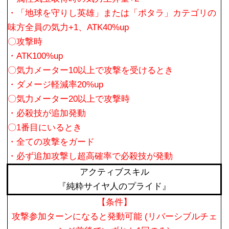
・「地球を守りし英雄」または「ポタラ」カテゴリの
味方全員の気力+1、ATK40%up
〇攻撃時
・ATK100%up
〇気力メーター10以上で攻撃を受けるとき
・ダメージ軽減率20%up
〇気力メーター20以上で攻撃時
・必殺技が追加発動
〇1番目にいるとき
・全ての攻撃をガード
・必ず追加攻撃し超高確率で必殺技が発動
アクティブスキル
『純粋サイヤ人のプライド』
【条件】
攻撃参加ターンになると発動可能 (リバーシブルチェ