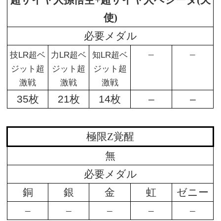
超サイヤ人孫悟空+超サイヤ人ベジータ(天
使)
必要メダル
–
–
技LR超ベ
力LR超ベ
知LR超ベ
ジット超
ジット超
ジット超
激戦
激戦
激戦
35枚
21枚
14枚
–
–
極限Z覚醒
無
必要メダル
銅
銀
金
虹
ゼニー
–
–
–
–
–