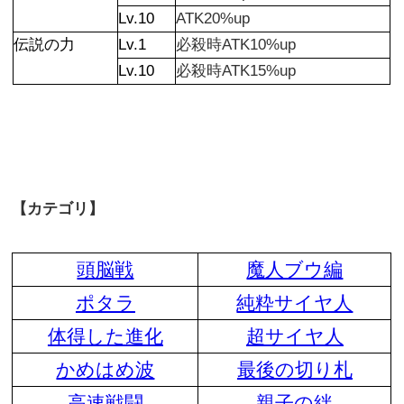
Lv.10
ATK20%up
伝説の力
Lv.1
必殺時ATK10%up
Lv.10
必殺時ATK15%up
【カテゴリ】
頭脳戦
魔人ブウ編
ポタラ
純粋サイヤ人
体得した進化
超サイヤ人
かめはめ波
最後の切り札
高速戦闘
親子の絆