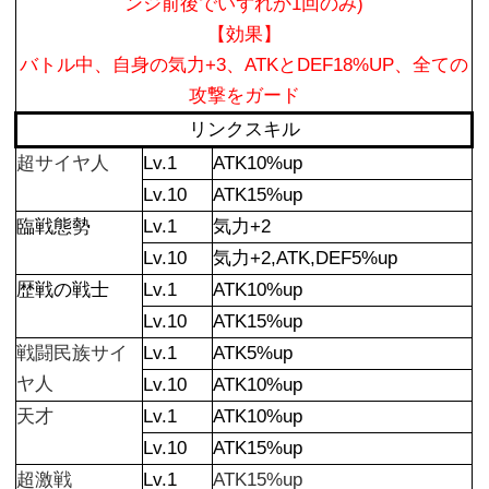
ンジ前後でいずれか1回のみ)
【効果】
バトル中、自身の気力+3、ATKとDEF18%UP、全ての
攻撃をガード
リンクスキル
超サイヤ人
Lv.1
ATK10%up
Lv.10
ATK15%up
臨戦態勢
Lv.1
気力+2
Lv.10
気力+2,ATK,DEF5%up
歴戦の戦士
Lv.1
ATK10%up
Lv.10
ATK15%up
戦闘民族サイ
Lv.1
ATK5%up
ヤ人
Lv.10
ATK10%up
天才
Lv.1
ATK10%up
Lv.10
ATK15%up
超激戦
Lv.1
ATK15%up