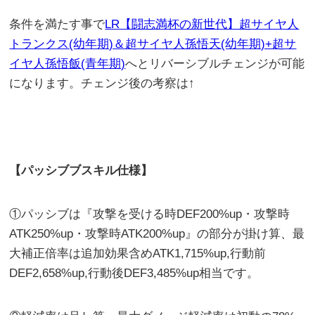
条件を満たす事で
LR【闘志満杯の新世代】超サイヤ人
トランクス(幼年期)＆超サイヤ人孫悟天(幼年期)+超サ
イヤ人孫悟飯(青年期)
へとリバーシブルチェンジが可能
になります。チェンジ後の考察は↑
【パッシブブスキル仕様】
①パッシブは『攻撃を受ける時DEF200%up・攻撃時
ATK250%up・攻撃時ATK200%up』の部分が掛け算、最
大補正倍率は追加効果含めATK1,715%up,行動前
DEF2,658%up,行動後DEF3,485%up相当です。