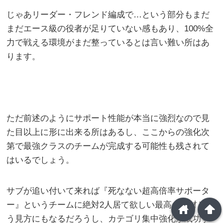
じゃあリーダー・フレンド編成で…という部分もまだ
まだエース級の役者が足りていない感もあり、100%全
力で戦える環境がまだ整っているとは言い難い所はあ
ります。
ただ前述のようにサポート性能が本当に強烈なので見
た目以上に形に出来る所はあるし、ここからの強化次
第で最強クラスのチームが完成する可能性も残されて
はいるでしょう。
サブが追い付いて来れば『死なない超高倍率サポータ
ー』というチームに絶対2人居て欲しい最高の人材とい
home
arrowup
う見方にもなるだろうし、カテゴリ集中強化が成功す