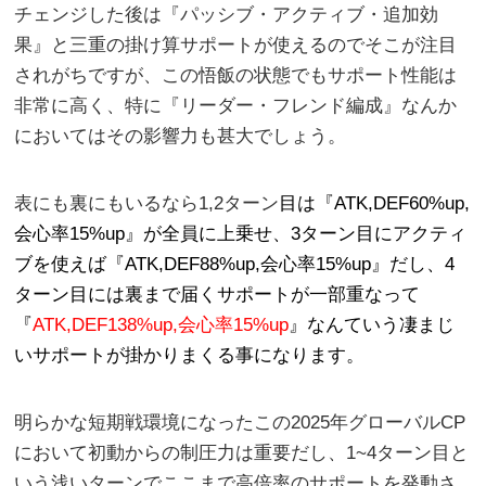
チェンジした後は『パッシブ・アクティブ・追加効
果』と三重の掛け算サポートが使えるのでそこが注目
されがちですが、この悟飯の状態でもサポート性能は
非常に高く、特に『リーダー・フレンド編成』なんか
においてはその影響力も甚大でしょう。
表にも裏にもいるなら1,2ターン
目は『ATK,DEF60%up,
会心率15%up』が全員に上乗せ、3ターン目にアクティ
ブを使えば『ATK,DEF88%up,会心率15%up』だし、4
ターン目には裏まで届くサポートが一部重なって
『
ATK,DEF138%up,会心率15%up
』なんていう凄まじ
いサポートが掛かりまくる事になります。
明らかな短期戦環境になったこの2025年グローバルCP
において初動からの制圧力は重要だし、1~4ターン目と
いう浅いターンでここまで高倍率のサポートを発動さ