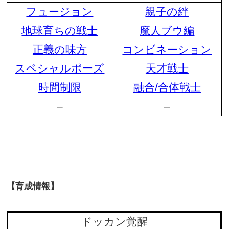
フュージョン
親子の絆
地球育ちの戦士
魔人ブウ編
正義の味方
コンビネーション
スペシャルポーズ
天才戦士
時間制限
融合/合体戦士
–
–
【育成情報】
ドッカン覚醒