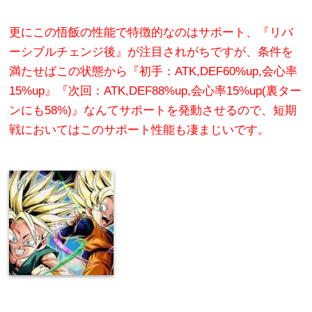
更にこの悟飯の性能で特徴的なのはサポート、『リバ
ーシブルチェンジ後』が注目されがちですが、条件を
満たせばこの状態から『初手：ATK,DEF60%up,会心率
15%up』『次回：ATK,DEF88%up,会心率15%up(裏ター
ンにも58%)』なんてサポートを発動させるので、短期
戦においてはこのサポート性能も凄まじいです。