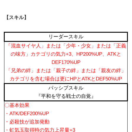
【スキル】
リーダースキル
「混血サイヤ人」または「少年・少女」または「正義
の味方」カテゴリの気力+3、HP200%UP、ATKと
DEF170%UP
「兄弟の絆」または「親子の絆」または「親友の絆」
カテゴリを含む場合は更にHPとATKとDEF50%UP
パッシブスキル
『平和を守る戦士の自覚』
〇基本効果
・ATK/DEF200%UP
・必殺技が追加発動
・虹気玉取得時の気力上昇量+3