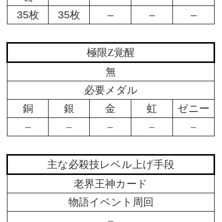
35枚
35枚
–
–
–
極限Z覚醒
無
必要メダル
銅
銀
金
虹
ゼニー
–
–
–
–
–
主な必殺技レベル上げ手段
老界王神カード
物語イベント周回
–