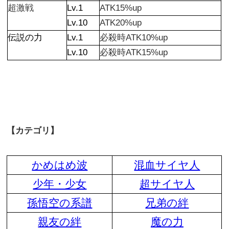
超激戦
Lv.1
ATK15%up
Lv.10
ATK20%up
伝説の力
Lv.1
必殺時ATK10%up
Lv.10
必殺時ATK15%up
【カテゴリ】
かめはめ波
混血サイヤ人
少年・少女
超サイヤ人
孫悟空の系譜
兄弟の絆
親友の絆
魔の力