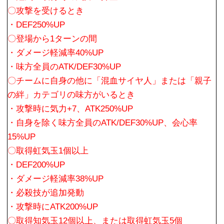
〇攻撃を受けるとき
・DEF250%UP
〇登場から1ターンの間
・ダメージ軽減率40%UP
・味方全員のATK/DEF30%UP
〇チームに自身の他に「混血サイヤ人」または「親子
の絆」カテゴリの味方がいるとき
・攻撃時に気力+7、ATK250%UP
・自身を除く味方全員のATK/DEF30%UP、会心率
15%UP
〇取得虹気玉1個以上
・DEF200%UP
・ダメージ軽減率38%UP
・必殺技が追加発動
・攻撃時にATK200%UP
〇取得知気玉12個以上、または取得虹気玉5個