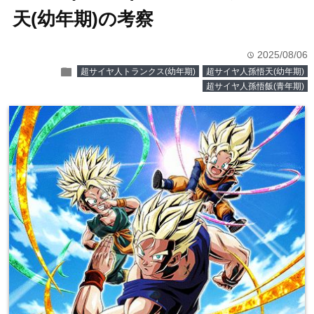
天(幼年期)の考察
2025/08/06
time
folder
超サイヤ人トランクス(幼年期)
超サイヤ人孫悟天(幼年期)
超サイヤ人孫悟飯(青年期)