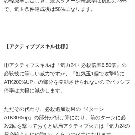
②軽減率は足し算、最大ダメージ軽減率は初動の78%
で、気玉条件達成後は58%になります。
【アクティブブスキル仕様】
①アクティブスキルは『気力24・必殺倍率6.50倍』の
必殺技に等しい威力ですが、『虹気玉1個で攻撃時に
ATK200%UP』の部分を発動させられないのでパッシブ
倍率は大幅に減少します。
ただその代わり、必殺追加効果の『4ターン
ATK30%up』の部分が掛け算になり、前のターンに必
殺2回を撃っておくと結局アクティブ火力は『気力24の
超必殺よりやや強い』くらいの火力になります。