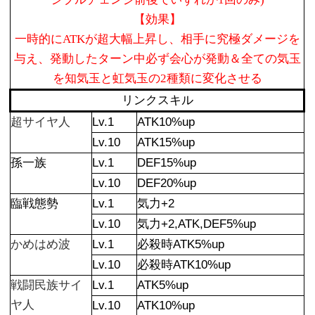
【効果】
一時的にATKが超大幅上昇し、相手に究極ダメージを
与え、発動したターン中必ず会心が発動＆全ての気玉
を知気玉と虹気玉の2種類に変化させる
リンクスキル
超サイヤ人
Lv.1
ATK10%up
Lv.10
ATK15%up
孫一族
Lv.1
DEF15%up
Lv.10
DEF20%up
臨戦態勢
Lv.1
気力+2
Lv.10
気力+2,ATK,DEF5%up
かめはめ波
Lv.1
必殺時ATK5%up
Lv.10
必殺時ATK10%up
戦闘民族サイ
Lv.1
ATK5%up
ヤ人
Lv.10
ATK10%up