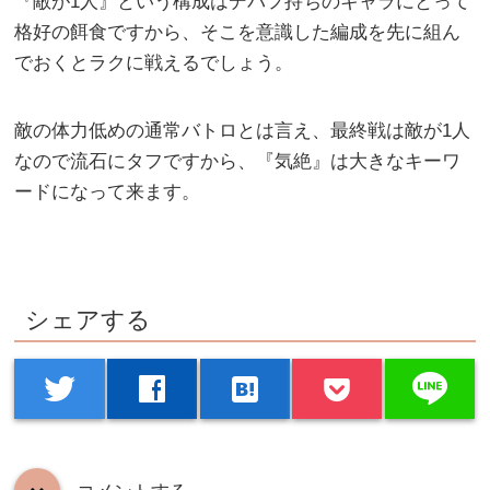
『敵が1人』という構成はデバフ持ちのキャラにとって
格好の餌食ですから、そこを意識した編成を先に組ん
でおくとラクに戦えるでしょう。
敵の体力低めの通常バトロとは言え、最終戦は敵が1人
なので流石にタフですから、『気絶』は大きなキーワ
ードになって来ます。
シェアする
line
twitter
facebook
hatenabookmark