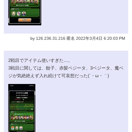
by 126.236.31.216 匿名 2022年3月4日 6:20:03 PM
2戦目でアイテム使いすぎた…。
3戦目に関しては、餃子、赤髪ベジータ、3ベジータ、魔ベ
ジが気絶絶えず入れ続けて可哀想だった(´・ω・｀)