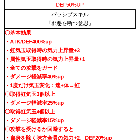
DEF50%UP
パッシブスキル
『邪悪を断つ意思』
〇基本効果
・ATK/DEF400%up
・虹気玉取得時の気力上昇量+3
・属性気玉取得時の気力上昇量+1
・全ての攻撃をガード
・ダメージ軽減率40%up
・1度だけ気玉変化：速+体→虹
〇取得虹気玉3個以上
・ダメージ軽減率25%up
〇取得虹気玉4個以上
・ダメージ軽減率15%up
〇攻撃を受けるか回避すると
・自身を除く味方全員の気力+2、DEF20%up