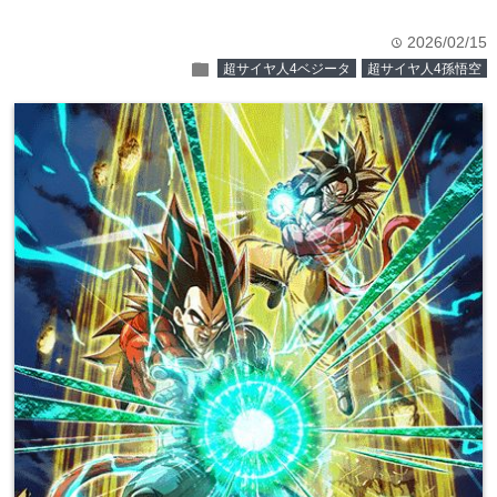
2026/02/15
time
folder
超サイヤ人4ベジータ
超サイヤ人4孫悟空