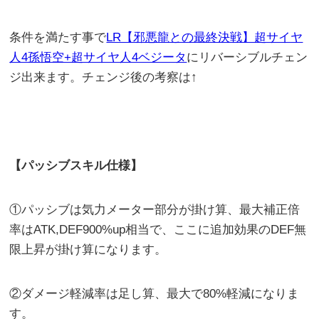
条件を満たす事で
LR【邪悪龍との最終決戦】超サイヤ
人4孫悟空+超サイヤ人4ベジータ
にリバーシブルチェン
ジ出来ます。チェンジ後の考察は↑
【パッシブスキル仕様】
①パッシブは気力メーター部分が掛け算、最大補正倍
率はATK,DEF900%up相当で、ここに追加効果のDEF無
限上昇が掛け算になります。
②ダメージ軽減率は足し算、最大で80%軽減になりま
す。