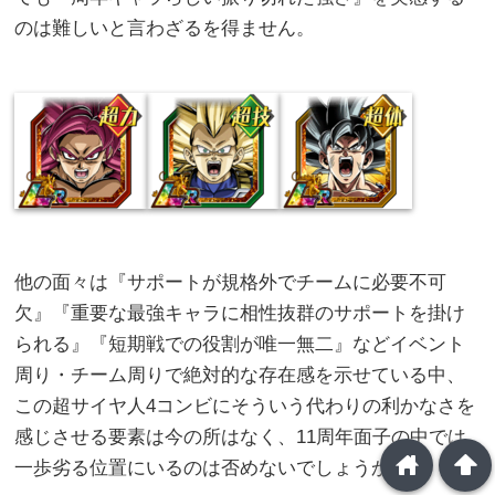
のは難しいと言わざるを得ません。
他の面々は『サポートが規格外でチームに必要不可
欠』『重要な最強キャラに相性抜群のサポートを掛け
られる』『短期戦での役割が唯一無二』などイベント
周り・チーム周りで絶対的な存在感を示せている中、
この超サイヤ人4コンビにそういう代わりの利かなさを
感じさせる要素は今の所はなく、11周年面子の中では
home
arrowup
一歩劣る位置にいるのは否めないでしょうか。