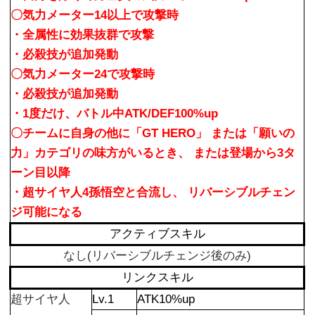
〇気力メーター14以上で攻撃時
・全属性に効果抜群で攻撃
・必殺技が追加発動
〇気力メーター24で攻撃時
・必殺技が追加発動
・1度だけ、バトル中ATK/DEF100%up
〇チームに自身の他に「GT HERO」 または「願いの
力」カテゴリの味方がいるとき、 または登場から3タ
ーン目以降
・超サイヤ人4孫悟空と合流し、 リバーシブルチェン
ジ可能になる
アクティブスキル
なし(リバーシブルチェンジ後のみ)
リンクスキル
超サイヤ人
Lv.1
ATK10%up