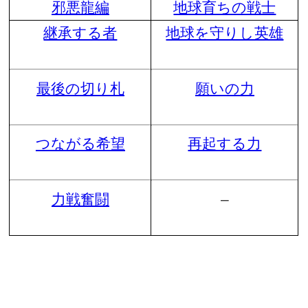
邪悪龍編
地球育ちの戦士
継承する者
地球を守りし英雄
最後の切り札
願いの力
つながる希望
再起する力
力戦奮闘
–