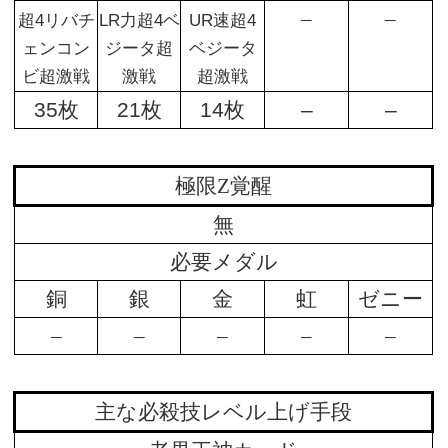
–
–
超4リバチ
LR力超4ベ
UR速超4
ェンコン
ジータ超
ベジータ
ビ超激戦
激戦
超激戦
35枚
21枚
14枚
–
–
極限Z覚醒
無
必要メダル
銅
銀
金
虹
ゼニー
–
–
–
–
–
主な必殺技レベル上げ手段