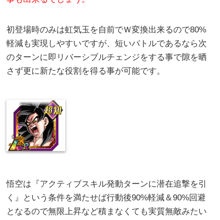
初登場時のみは虹気玉を自前でＷ変換出来るので80%
軽減も実現しやすいですが、短いバトルであるなら次
のターンに即リバーシブルチェンジをする事で隙を晒
さず更に新たな役割を得る事が可能です。
悟空は『アクティブスキル発動ターンに潜在追撃を引
く』という条件を満たせば行動後90%軽減＆90%回避
となるので無限上昇など積まなくても実質無敵みたい