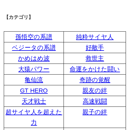
【カテゴリ】
孫悟空の系譜
純粋サイヤ人
ベジータの系譜
好敵手
かめはめ波
救世主
大猿パワー
命運をかけた闘い
亀仙流
奇跡の覚醒
GT HERO
親友の絆
天才戦士
高速戦闘
超サイヤ人を超えた
親子の絆
力