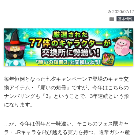
2020/07/17
time
folder
基本情報
毎年恒例となった七夕キャンペーンで登場のキャラ交
換アイテム・『願いの短冊』ですが、今年はこちらの
ナンバリングも『3』ということで、3年連続という形
になります。
…が、今年は例年と一味違い、そこらのフェス限キャ
ラ・LRキャラを飛び越える実力を持つ、通常ガシャ産