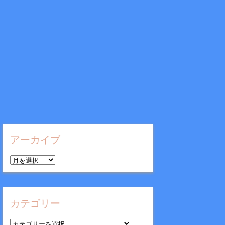
アーカイブ
ア
ー
カ
イ
カテゴリー
ブ
カ