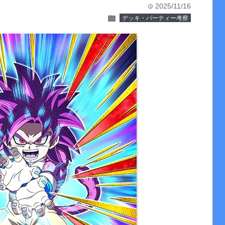
2025/11/16
time
folder
デッキ・パーティー考察