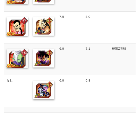
7.5
8.0
6.0
7.1
極限Z覚醒
なし
6.0
6.8