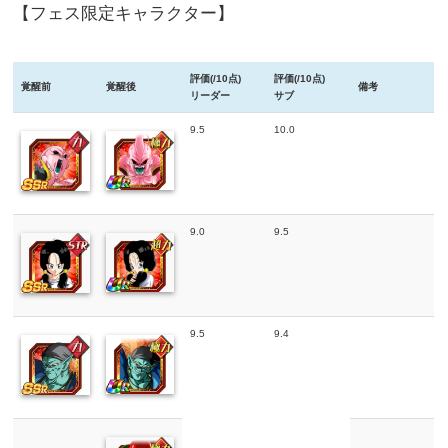
【フェス限定キャラクター】
評価(/10点)
評価(/10点)
覚醒前
覚醒後
備考
リーダー
サブ
9.5
10.0
9.0
9.5
9.5
9.4