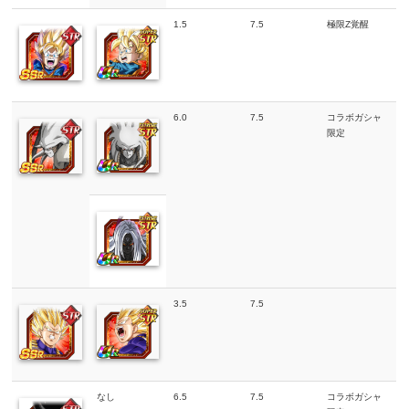
1.5
7.5
極限Z覚醒
6.0
7.5
コラボガシャ
限定
3.5
7.5
なし
6.5
7.5
コラボガシャ