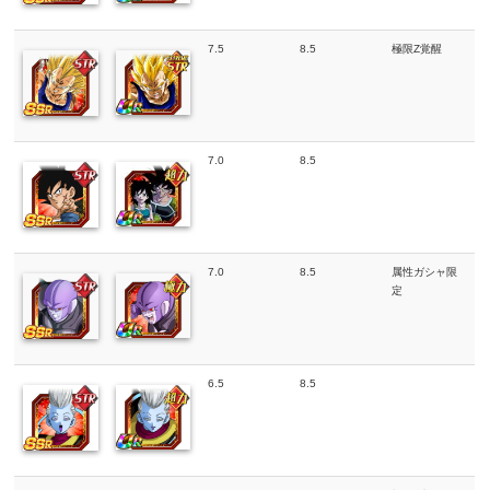
7.5
8.5
極限Z覚醒
7.0
8.5
7.0
8.5
属性ガシャ限
定
6.5
8.5