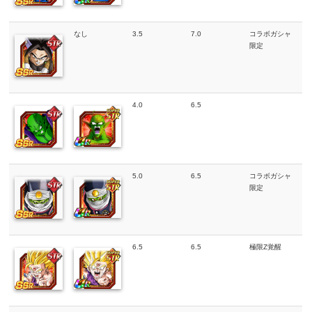
なし
3.5
7.0
コラボガシャ
限定
4.0
6.5
5.0
6.5
コラボガシャ
限定
6.5
6.5
極限Z覚醒