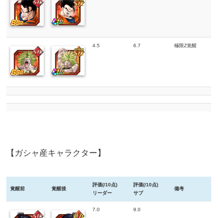
4.5
6.7
極限Z覚醒
【ガシャ産キャラクター】
評価(/10点)
評価(/10点)
覚醒前
覚醒後
備考
リーダー
サブ
7.0
9.0