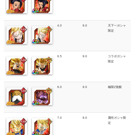
4.0
9.0
天下一ガシャ
限定
6.5
9.0
コラボガシャ
限定
6.0
9.0
極限Z覚醒
7.0
9.0
属性ガシャ限
定