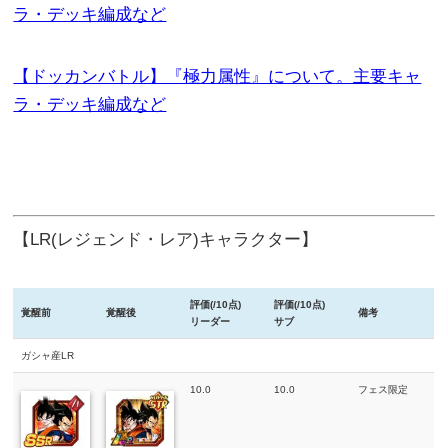
ラ・デッキ編成など
【ドッカンバトル】『極力属性』について。主要キャ
ラ・デッキ編成など
【LR(レジェンド・レア)キャラクター】
評価(/10点)
評価(/10点)
覚醒前
覚醒後
備考
リーダー
サブ
ガシャ産LR
10.0
10.0
フェス限定