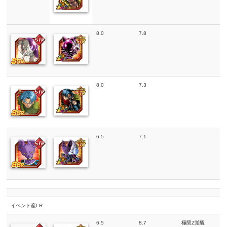
8.0
7.8
8.0
7.3
6.5
7.1
イベント産LR
6.5
8.7
極限Z覚醒