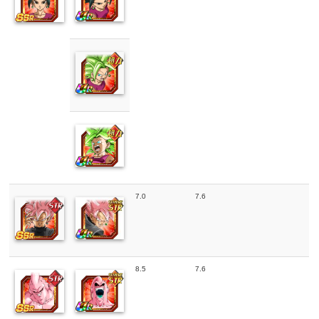
7.0
7.6
8.5
7.6