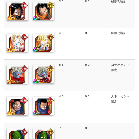
3.5
8.5
極限Z覚醒
4.5
8.0
極限Z覚醒
5.5
8.0
コラボガシャ
限定
4.0
8.0
天下一ガシャ
限定
7.0
8.0