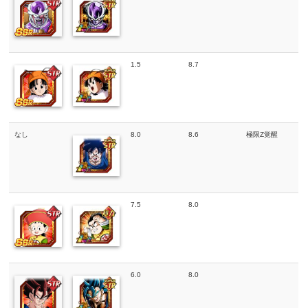
1.5
8.7
なし
8.0
8.6
極限Z覚醒
7.5
8.0
6.0
8.0